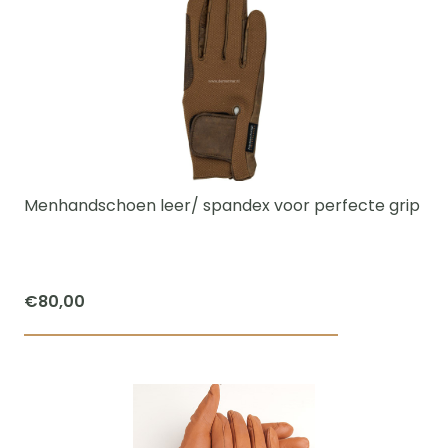
heeft
meerdere
variaties.
Deze
optie
kan
gekozen
worden
Menhandschoen leer/ spandex voor perfecte grip
op
de
productpagi
€
80,00
Dit
product
heeft
meerdere