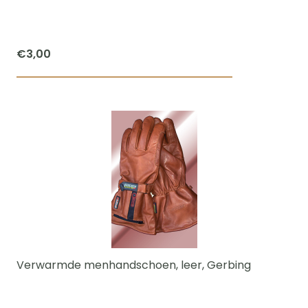
op
de
productpagi
€
3,00
Verwarmde menhandschoen, leer, Gerbing