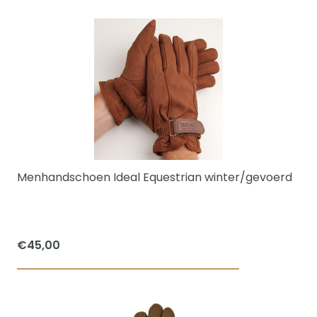
product
heeft
meerdere
variaties.
Deze
optie
kan
gekozen
worden
Menhandschoen Ideal Equestrian winter/gevoerd
op
de
productpagi
€
45,00
Dit
product