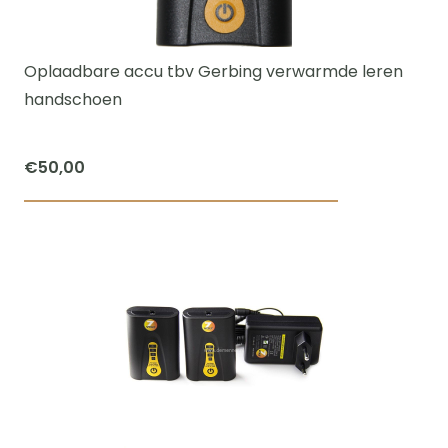
kan
gekozen
worden
Oplaadbare accu tbv Gerbing verwarmde leren
op
handschoen
de
productpagi
€
50,00