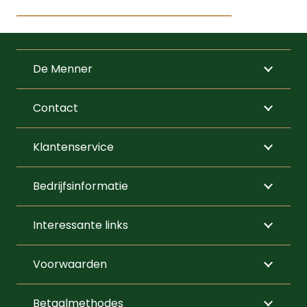
Dit
product
heeft
De Menner
meerdere
variaties.
Contact
Deze
optie
Klantenservice
kan
gekozen
Bedrijfsinformatie
worden
op
Interessante links
de
productpagi
Voorwaarden
Betaalmethodes