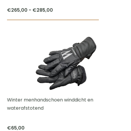
Prijsklasse:
€
265,00
-
€
285,00
€265,00
Dit
tot
product
€285,00
heeft
meerdere
variaties.
Deze
optie
kan
gekozen
worden
Winter menhandschoen winddicht en
op
waterafstotend
de
productpagi
€
65,00