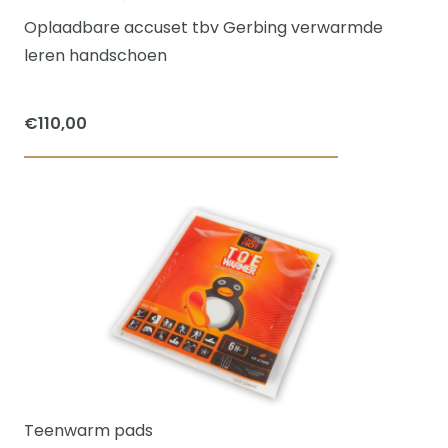
Oplaadbare accuset tbv Gerbing verwarmde
leren handschoen
€
110,00
Dit
product
heeft
meerdere
variaties.
Deze
optie
kan
gekozen
worden
Teenwarm pads