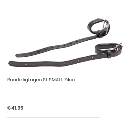
Dit
tot
product
€70,00
heeft
meerdere
variaties.
Deze
optie
kan
gekozen
worden
Ronde ligtogen SL SMALL Zilco
op
de
productpagi
€
41,95