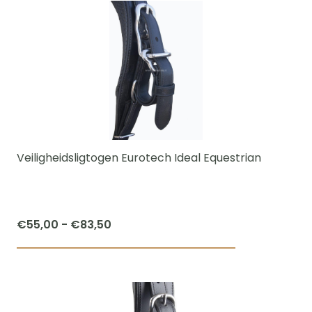
Veiligheidsligtogen Eurotech Ideal Equestrian
Prijsklasse:
€
55,00
-
€
83,50
€55,00
Dit
tot
product
€83,50
heeft