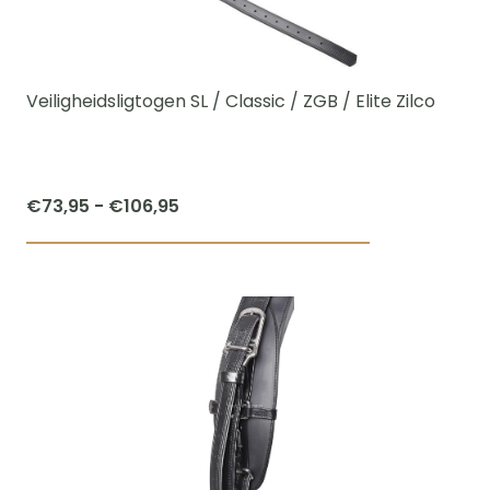
kan
gekozen
worden
Veiligheidsligtogen SL / Classic / ZGB / Elite Zilco
op
de
productpagi
Prijsklasse:
€
73,95
-
€
106,95
€73,95
Dit
tot
product
€106,95
heeft
meerdere
variaties.
Deze
optie
kan