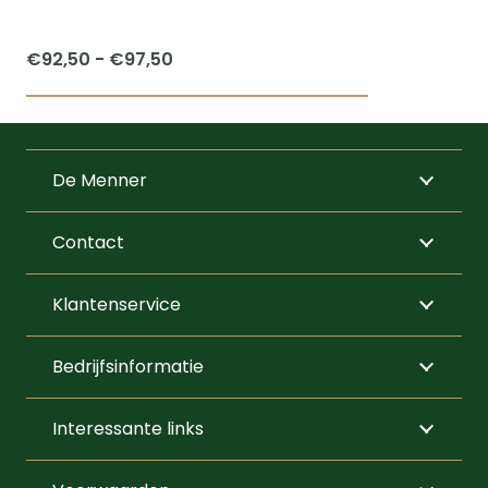
de
productpagi
Prijsklasse:
€
92,50
-
€
97,50
€92,50
Dit
tot
product
€97,50
heeft
De Menner
meerdere
variaties.
Contact
Deze
optie
Klantenservice
kan
gekozen
Bedrijfsinformatie
worden
op
Interessante links
de
productpagi