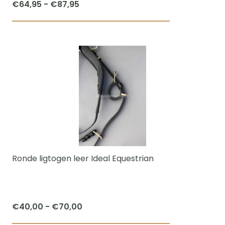
Prijsklasse:
€
64,95
-
€
87,95
€64,95
Dit
tot
product
€87,95
heeft
meerdere
variaties.
Deze
optie
kan
gekozen
worden
Ronde ligtogen leer Ideal Equestrian
op
de
productpagi
Prijsklasse:
€
40,00
-
€
70,00
€40,00