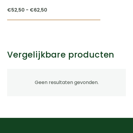
Prijsklasse:
€
52,50
-
€
62,50
€52,50
Dit
tot
product
€62,50
heeft
meerdere
Vergelijkbare producten
variaties.
Deze
optie
kan
Geen resultaten gevonden.
gekozen
worden
op
de
na
productpagi