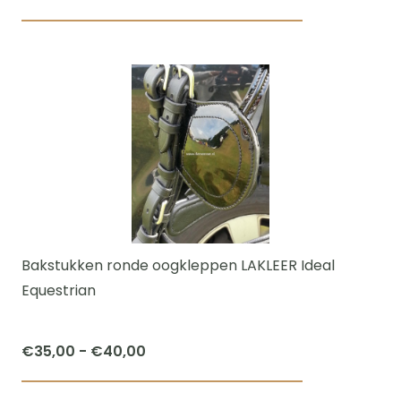
€71,95
Dit
tot
product
€99,95
heeft
meerdere
variaties.
Deze
optie
kan
gekozen
worden
Bakstukken ronde oogkleppen LAKLEER Ideal
op
Equestrian
de
productpagi
Prijsklasse:
€
35,00
-
€
40,00
€35,00
Dit
tot