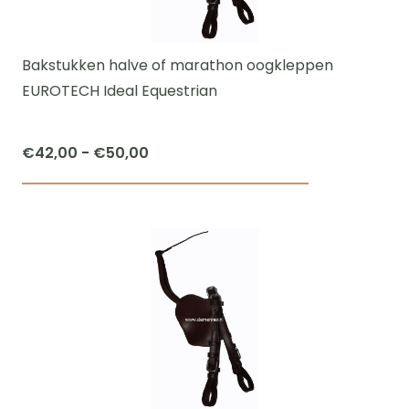
kan
gekozen
worden
Bakstukken halve of marathon oogkleppen
op
EUROTECH Ideal Equestrian
de
productpagi
Prijsklasse:
€
42,00
-
€
50,00
€42,00
Dit
tot
product
€50,00
heeft
meerdere
variaties.
Deze
optie
kan
gekozen