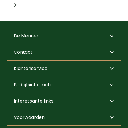
variaties.
Deze
optie
kan
De Menner
gekozen
worden
Contact
op
de
Klantenservice
productpagi
Bedrijfsinformatie
Interessante links
Voorwaarden