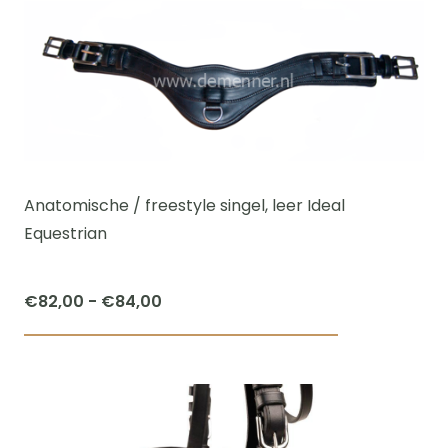
heeft
meerdere
variaties.
Deze
optie
kan
gekozen
worden
Anatomische / freestyle singel, leer Ideal
op
Equestrian
de
productpagi
Prijsklasse:
€
82,00
-
€
84,00
€82,00
Dit
tot
product
€84,00
heeft
meerdere