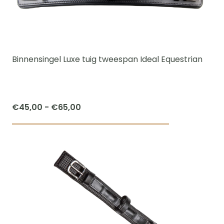
optie
kan
gekozen
worden
Binnensingel Luxe tuig tweespan Ideal Equestrian
op
de
productpagi
Prijsklasse:
€
45,00
-
€
65,00
€45,00
Dit
tot
product
€65,00
heeft
meerdere
variaties.
Deze
optie