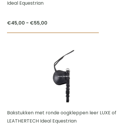
op
Ideal Equestrian
de
productpagi
Prijsklasse:
€
45,00
-
€
55,00
€45,00
Dit
tot
product
€55,00
heeft
meerdere
variaties.
Deze
optie
kan
gekozen
worden
Bakstukken met ronde oogkleppen leer LUXE of
op
LEATHERTECH Ideal Equestrian
de