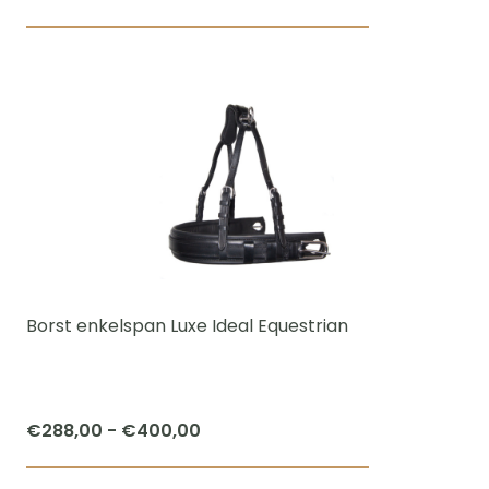
Borst enkelspan Luxe Ideal Equestrian
Prijsklasse:
€
288,00
-
€
400,00
€288,00
Dit