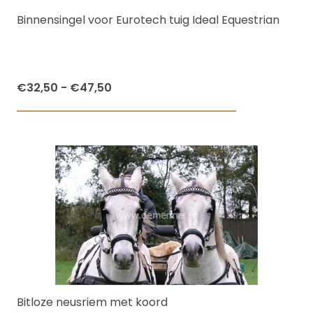
worden
Binnensingel voor Eurotech tuig Ideal Equestrian
op
de
productpagi
Prijsklasse:
€
32,50
-
€
47,50
€32,50
Dit
tot
product
€47,50
heeft
meerdere
variaties.
Deze
optie
kan
gekozen
worden
Bitloze neusriem met koord