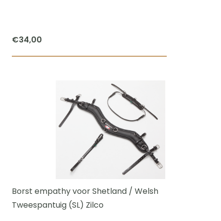
op
de
productpagi
€
34,00
Dit
product
heeft
meerdere
variaties.
Deze
optie
kan
gekozen
worden
Borst empathy voor Shetland / Welsh
op
Tweespantuig (SL) Zilco
de