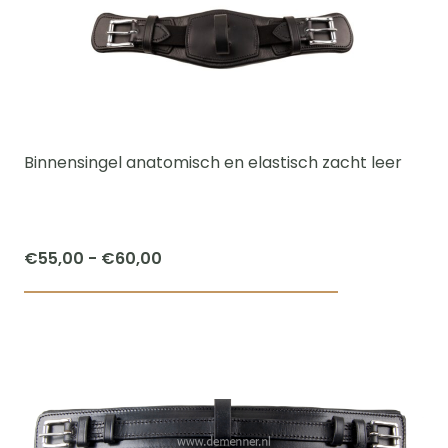
variaties.
Deze
optie
kan
gekozen
worden
Binnensingel anatomisch en elastisch zacht leer
op
de
productpagi
Prijsklasse:
€
55,00
-
€
60,00
€55,00
Dit
tot
product
€60,00
heeft
meerdere
variaties.
Deze