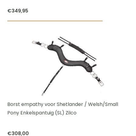
productpagi
€
349,95
Borst empathy voor Shetlander / Welsh/Small
Pony Enkelspantuig (SL) Zilco
€
308,00