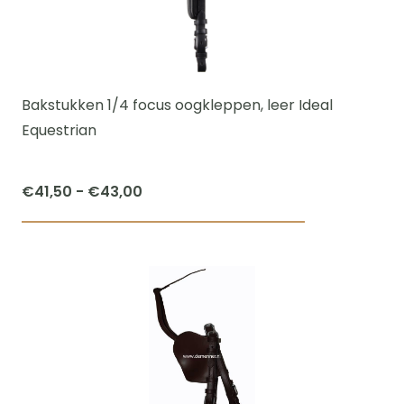
optie
kan
gekozen
worden
Bakstukken 1/4 focus oogkleppen, leer Ideal
op
Equestrian
de
productpagi
Prijsklasse:
€
41,50
-
€
43,00
€41,50
Dit
tot
product
€43,00
heeft
meerdere
variaties.
Deze
optie