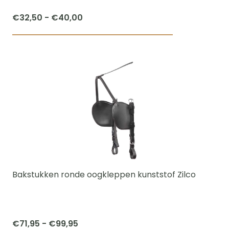
productpagi
Prijsklasse:
€
32,50
-
€
40,00
€32,50
Dit
tot
product
€40,00
heeft
meerdere
variaties.
Deze
optie
kan
gekozen
worden
Bakstukken ronde oogkleppen kunststof Zilco
op
de
productpagi
Prijsklasse:
€
71,95
-
€
99,95