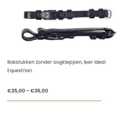
heeft
meerdere
variaties.
Deze
optie
kan
gekozen
worden
Bakstukken zonder oogkleppen, leer Ideal
op
Equestrian
de
productpagi
Prijsklasse:
€
25,00
-
€
35,00
€25,00
Dit
tot
product
€35,00
heeft
meerdere