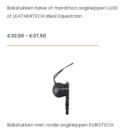
worden
Bakstukken halve of marathon oogkleppen LUXE
op
of LEATHERTECH Ideal Equestrian
de
productpagi
Prijsklasse:
€
32,50
-
€
37,50
€32,50
Dit
tot
product
€37,50
heeft
meerdere
variaties.
Deze
optie
kan
gekozen
worden
Bakstukken met ronde oogkleppen EUROTECH