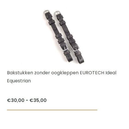
product
€40,00
heeft
meerdere
variaties.
Deze
optie
kan
gekozen
worden
Bakstukken zonder oogkleppen EUROTECH Ideal
op
Equestrian
de
productpagi
Prijsklasse:
€
30,00
-
€
35,00
€30,00
Dit
tot
product
€35,00