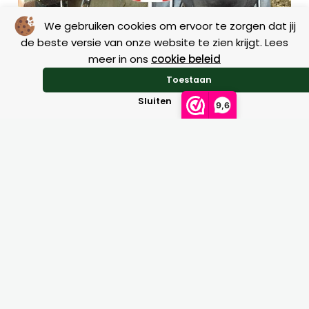
Bitlifter / Puller Neusriem Zilco
We gebruiken cookies om ervoor te zorgen dat jij
de beste versie van onze website te zien krijgt. Lees
meer in ons
cookie beleid
Toestaan
€
19,95
Sluiten
9,6
Dit
product
heeft
meerdere
variaties.
Deze
optie
kan
gekozen
worden