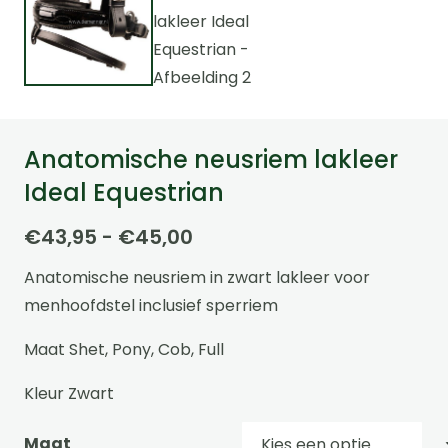
Anatomische neusriem lakleer
Ideal Equestrian
Prijsklasse:
€
43,95
-
€
45,00
€43,95
Anatomische neusriem in zwart lakleer voor
tot
menhoofdstel inclusief sperriem
€45,00
Maat Shet, Pony, Cob, Full
Kleur Zwart
Maat