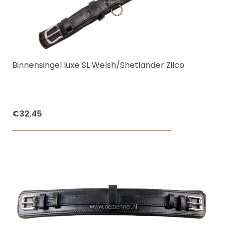
Deze
optie
kan
gekozen
worden
Binnensingel luxe SL Welsh/Shetlander Zilco
op
de
productpagi
€
32,45