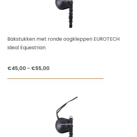
Bakstukken met ronde oogkleppen EUROTECH
Ideal Equestrian
Prijsklasse:
€
45,00
-
€
55,00
€45,00
Dit
tot
product
€55,00
heeft
meerdere
variaties.
Deze
optie