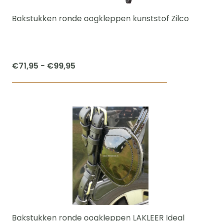
gekozen
worden
Bakstukken ronde oogkleppen kunststof Zilco
op
de
productpagi
Prijsklasse:
€
71,95
-
€
99,95
€71,95
Dit
tot
product
€99,95
heeft
meerdere
variaties.
Deze
optie
kan
gekozen
worden
Bakstukken ronde oogkleppen LAKLEER Ideal