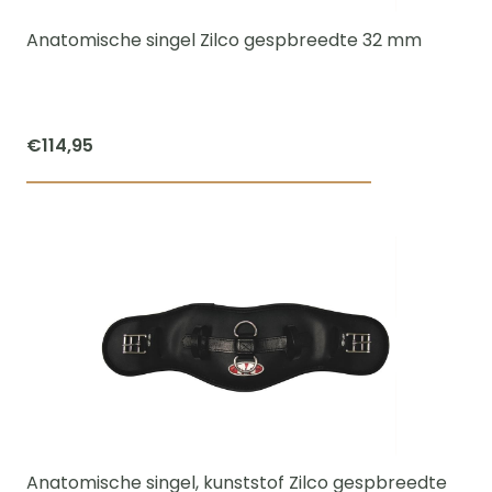
worden
Anatomische singel Zilco gespbreedte 32 mm
op
de
productpagi
€
114,95
Dit
product
heeft
meerdere
variaties.
Deze
optie
kan
gekozen
worden
Anatomische singel, kunststof Zilco gespbreedte