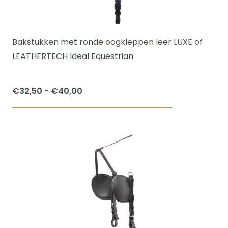
kan
gekozen
worden
Bakstukken met ronde oogkleppen leer LUXE of
op
LEATHERTECH Ideal Equestrian
de
productpagi
Prijsklasse:
€
32,50
-
€
40,00
€32,50
Dit
tot
product
€40,00
heeft
meerdere
variaties.
Deze
optie
kan