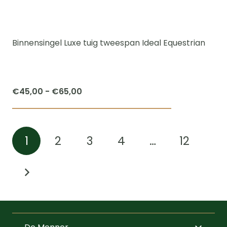
Binnensingel Luxe tuig tweespan Ideal Equestrian
Prijsklasse:
€
45,00
-
€
65,00
€45,00
Dit
tot
product
€65,00
1
2
3
4
…
12
heeft
meerdere
variaties.
Deze
optie
kan