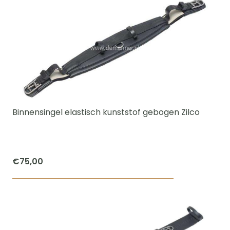
heeft
meerdere
variaties.
Deze
optie
kan
gekozen
worden
Binnensingel elastisch kunststof gebogen Zilco
op
de
productpagi
€
75,00
Dit
product
heeft
meerdere