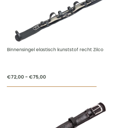
variaties.
Deze
optie
kan
gekozen
worden
Binnensingel elastisch kunststof recht Zilco
op
de
productpagi
Prijsklasse:
€
72,00
-
€
75,00
€72,00
Dit
tot
product
€75,00
heeft
meerdere
variaties.