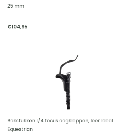
op
25 mm
de
productpagi
€
104,95
Dit
product
heeft
meerdere
variaties.
Deze
optie
kan
gekozen
worden
Bakstukken 1/4 focus oogkleppen, leer Ideal
op
Equestrian
de