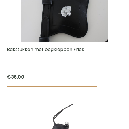
variaties.
Deze
optie
kan
gekozen
worden
Bakstukken met oogkleppen Fries
op
de
productpagi
€
36,00