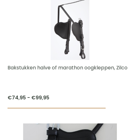
heeft
meerdere
variaties.
Deze
optie
kan
gekozen
worden
Bakstukken halve of marathon oogkleppen, Zilco
op
de
productpagi
Prijsklasse:
€
74,95
-
€
99,95
€74,95
Dit
tot
product
€99,95
heeft
meerdere