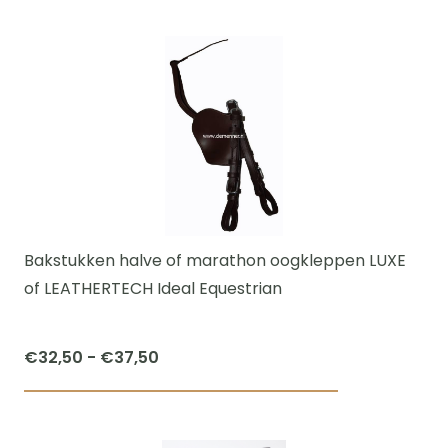
Dit
tot
product
€50,00
heeft
meerdere
variaties.
Deze
optie
kan
gekozen
worden
Bakstukken halve of marathon oogkleppen LUXE
op
of LEATHERTECH Ideal Equestrian
de
productpagi
Prijsklasse:
€
32,50
-
€
37,50
€32,50
Dit
tot
product
€37,50