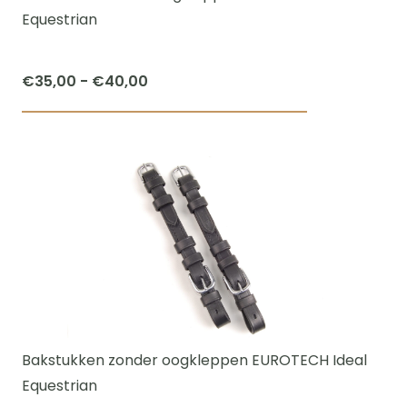
op
Equestrian
de
productpagi
Prijsklasse:
€
35,00
-
€
40,00
€35,00
Dit
tot
product
€40,00
heeft
meerdere
variaties.
Deze
optie
kan
gekozen
worden
Bakstukken zonder oogkleppen EUROTECH Ideal
op
Equestrian
de