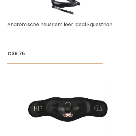
kan
gekozen
worden
Anatomische neusriem leer Ideal Equestrian
op
de
productpagi
€
39,75
Dit
product
heeft
meerdere
variaties.
Deze
optie
kan
gekozen