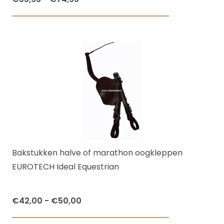
€55,95
Dit
tot
product
€74,95
heeft
meerdere
variaties.
Deze
optie
kan
gekozen
worden
Bakstukken halve of marathon oogkleppen
op
EUROTECH Ideal Equestrian
de
productpagi
Prijsklasse:
€
42,00
-
€
50,00
€42,00