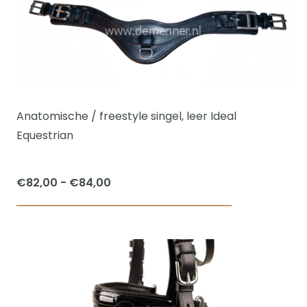
variaties.
Deze
optie
kan
gekozen
worden
Anatomische / freestyle singel, leer Ideal
op
Equestrian
de
productpagi
Prijsklasse:
€
82,00
-
€
84,00
€82,00
Dit
tot
product
€84,00
heeft
meerdere
variaties.