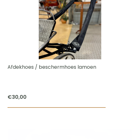
Afdekhoes / beschermhoes lamoen
€
30,00
Dit
product
heeft
meerdere