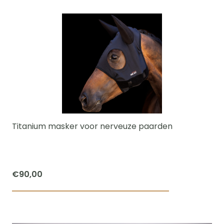
Titanium masker voor nerveuze paarden
€
90,00
Dit
product