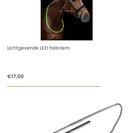
Lichtgevende LED halsriem
€
17,00
Dit
product
heeft
meerdere
variaties.
Deze