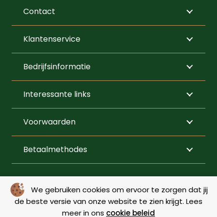
variaties.
Contact
Deze
optie
Klantenservice
kan
gekozen
Bedrijfsinformatie
worden
op
Interessante links
de
productpagi
Voorwaarden
Betaalmethodes
VOLG ONS
We gebruiken cookies om ervoor te zorgen dat jij
de beste versie van onze website te zien krijgt. Lees
meer in ons
cookie beleid