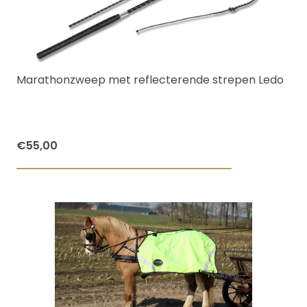
optie
kan
gekozen
worden
Marathonzweep met reflecterende strepen Ledo
op
de
productpagi
€
55,00
Dit
product
heeft
meerdere
variaties.
Deze
optie