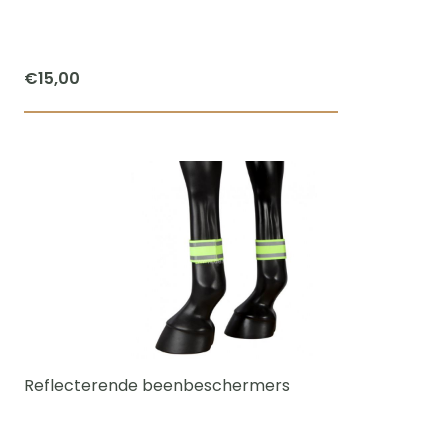
op
de
productpagi
€
15,00
Reflecterende beenbeschermers