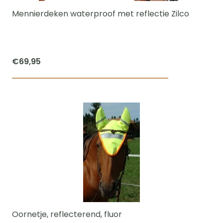
worden
Mennierdeken waterproof met reflectie Zilco
op
de
productpagi
€
69,95
Dit
product
heeft
meerdere
variaties.
Deze
optie
kan
gekozen
worden
Oornetje, reflecterend, fluor