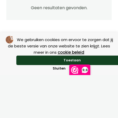
optie
kan
Geen resultaten gevonden.
gekozen
worden
op
de
We gebruiken cookies om ervoor te zorgen dat jij
productpagi
de beste versie van onze website te zien krijgt. Lees
meer in ons
cookie beleid
Toestaan
Sluiten
9,6