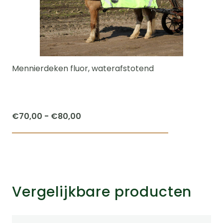
Mennierdeken fluor, waterafstotend
Prijsklasse:
€
70,00
-
€
80,00
€70,00
Dit
tot
product
€80,00
heeft
meerdere
Vergelijkbare producten
variaties.
Deze