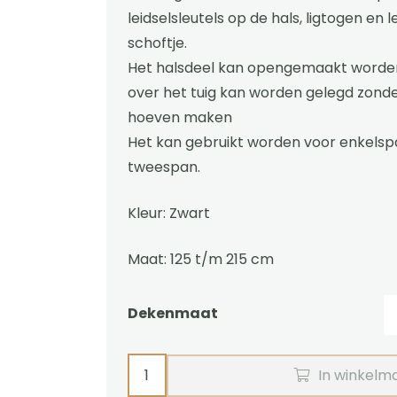
leidselsleutels op de hals, ligtogen en l
schoftje.
Het halsdeel kan opengemaakt worde
over het tuig kan worden gelegd zonder
hoeven maken
Het kan gebruikt worden voor enkels
tweespan.
Kleur: Zwart
Maat: 125 t/m 215 cm
Dekenmaat
Menvliegendeken
In winkelm
met