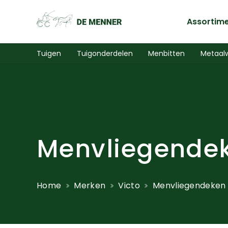
Assortim
Tuigen
Tuigonderdelen
Menbitten
Metaal
Menvliegendek
Home
Merken
Victo
Menvliegendeken 