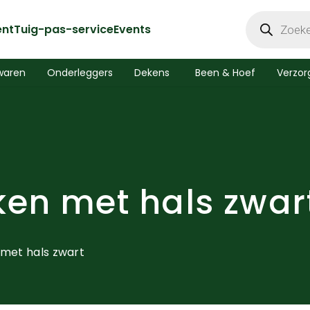
Producten
zoeken
ent
Tuig-pas-service
Events
waren
Onderleggers
Dekens
Been & Hoef
Verzor
en met hals zwar
met hals zwart