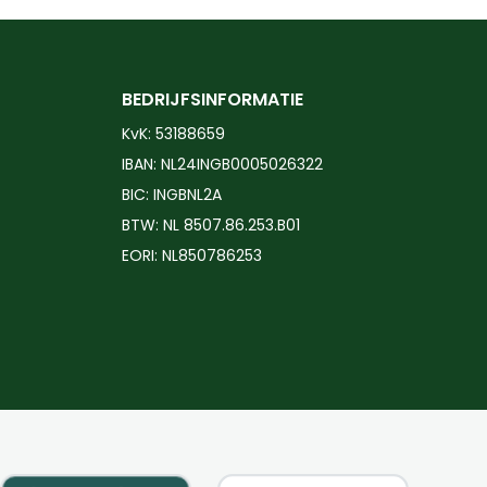
heeft
meerdere
variaties.
BEDRIJFSINFORMATIE
Deze
KvK: 53188659
optie
IBAN: NL24INGB0005026322
kan
BIC: INGBNL2A
gekozen
BTW: NL 8507.86.253.B01
worden
EORI: NL850786253
op
de
productpagina