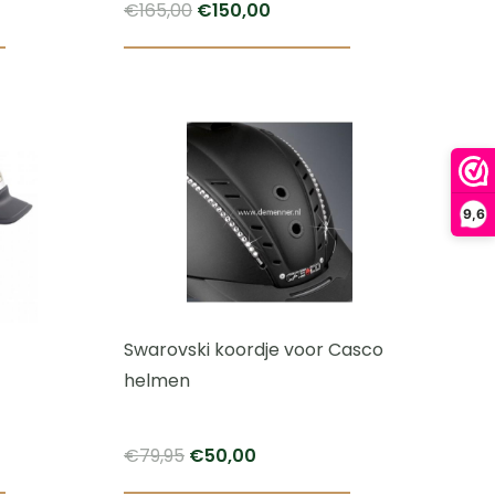
Oorspronkelijke
Huidige
€
165,00
€
150,00
prijs
prijs
was:
is:
€165,00.
€150,00.
9,6
Swarovski koordje voor Casco
helmen
Oorspronkelijke
Huidige
€
79,95
€
50,00
prijs
prijs