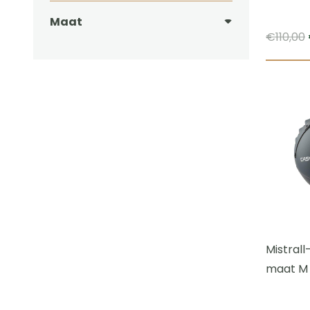
Maat
€
110,00
Mistrall
maat M