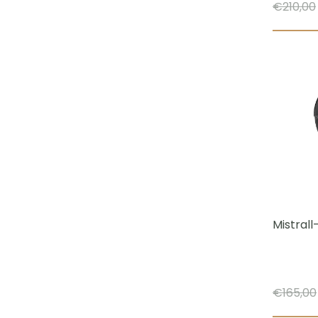
€
210,00
Mistral
€
165,00