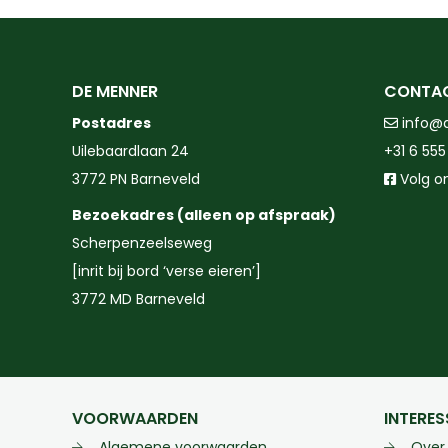
DE MENNER
CONTA
Postadres
info@
Uilebaardlaan 24
+31 6 555
3772 PN Barneveld
Volg o
Bezoekadres (alleen op afspraak)
Scherpenzeelseweg
[inrit bij bord ‘verse eieren’]
3772 MD Barneveld
VOORWAARDEN
INTERES
Algemene voorwaarden
Over