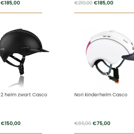
Oorspronkelijke
Huidige
Oorspronkelijke
Huidige
€
185,00
€
210,00
€
185,00
prijs
prijs
prijs
prijs
was:
is:
was:
is:
€210,00.
€185,00.
€210,00.
€185,00.
l-2 helm zwart Casco
Nori kinderhelm Casco
Oorspronkelijke
Huidige
Oorspronkelijke
Huidige
€
150,00
€
85,00
€
75,00
prijs
prijs
prijs
prijs