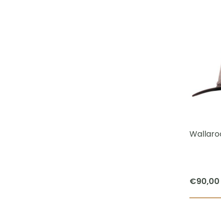
Wallaroo
€
90,00