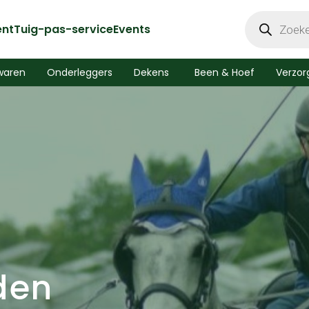
Producten
zoeken
ent
Tuig-pas-service
Events
waren
Onderleggers
Dekens
Been & Hoef
Verzor
den