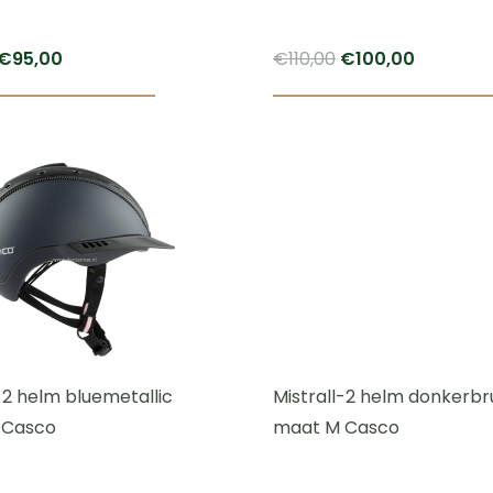
Oorspronkelijke
Huidige
Oorspronkelijke
Huidige
€
95,00
€
110,00
€
100,00
prijs
prijs
prijs
prijs
was:
is:
was:
is:
€110,00.
€95,00.
€110,00.
€100,00.
-2 helm bluemetallic
Mistrall-2 helm donkerbr
 Casco
maat M Casco