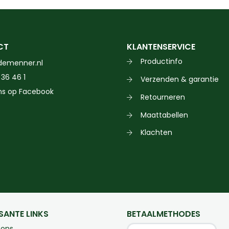
€99,95
heeft
meerdere
variaties.
CT
KLANTENSERVICE
Deze
Productinfo
demenner.nl
optie
 36 46 1
Verzenden & garantie
kan
ns op Facebook
gekozen
Retourneren
worden
Maattabellen
op
Klachten
de
productpagina
SANTE LINKS
BETAALMETHODES
 ons