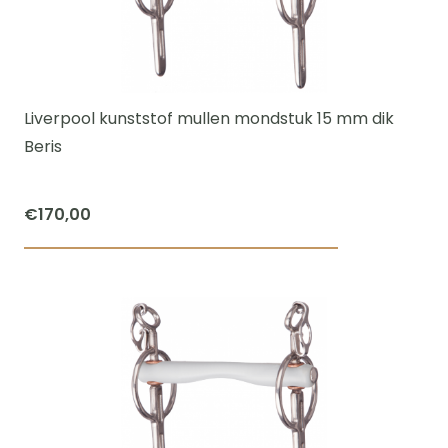
optie
kan
gekozen
worden
Liverpool kunststof mullen mondstuk 15 mm dik
op
Beris
de
productpagi
€
170,00
Dit
product
heeft
meerdere
variaties.
Deze
optie