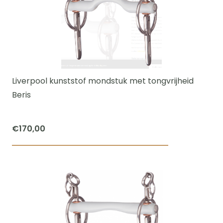
Liverpool kunststof mondstuk met tongvrijheid
Beris
€
170,00
Dit
product
heeft
meerdere
variaties.
Deze