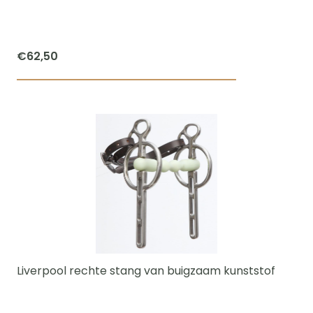
op
de
productpagi
€
62,50
Dit
product
heeft
meerdere
variaties.
Deze
optie
kan
gekozen
worden
Liverpool rechte stang van buigzaam kunststof
op
de