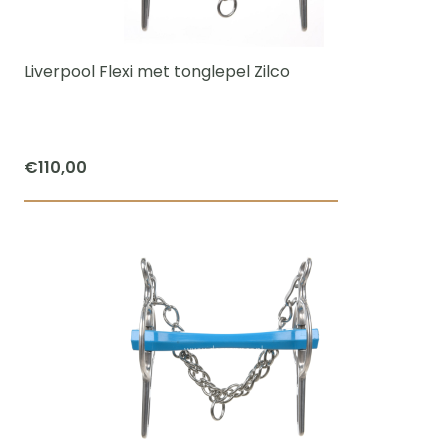
kan
gekozen
worden
Liverpool Flexi met tonglepel Zilco
op
de
productpagi
€
110,00
Dit
product
heeft
meerdere
variaties.
Deze
optie
kan
gekozen