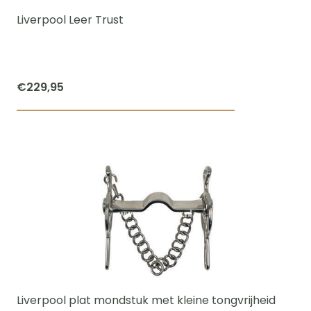
worden
Liverpool Leer Trust
op
de
productpagi
€
229,95
Dit
product
heeft
meerdere
variaties.
Deze
optie
kan
gekozen
worden
Liverpool plat mondstuk met kleine tongvrijheid