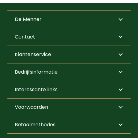
variaties.
Deze
De Menner
optie
kan
Contact
gekozen
worden
Klantenservice
op
de
Bedrijfsinformatie
productpagi
Interessante links
Voorwaarden
Betaalmethodes