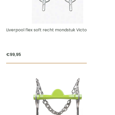
optie
kan
gekozen
worden
Liverpool flex soft recht mondstuk Victo
op
de
productpagi
€
99,95
Dit
product
heeft
meerdere
variaties.
Deze
optie