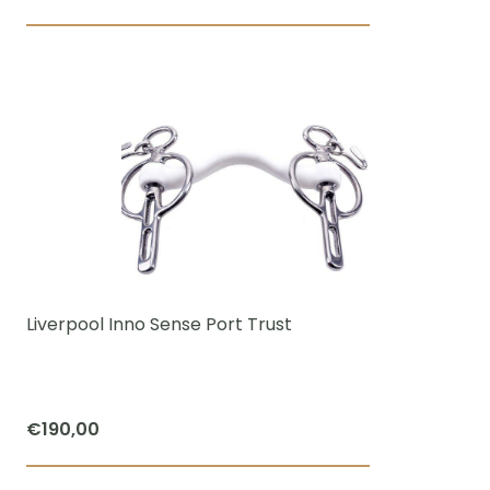
Dit
product
heeft
meerdere
variaties.
Deze
optie
kan
gekozen
worden
Liverpool Inno Sense Port Trust
op
de
productpagi
€
190,00
Dit