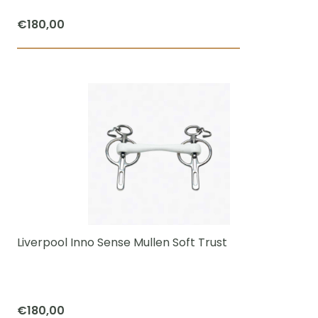
€
180,00
Dit
product
heeft
meerdere
variaties.
Deze
optie
kan
gekozen
worden
Liverpool Inno Sense Mullen Soft Trust
op
de
productpagi
€
180,00