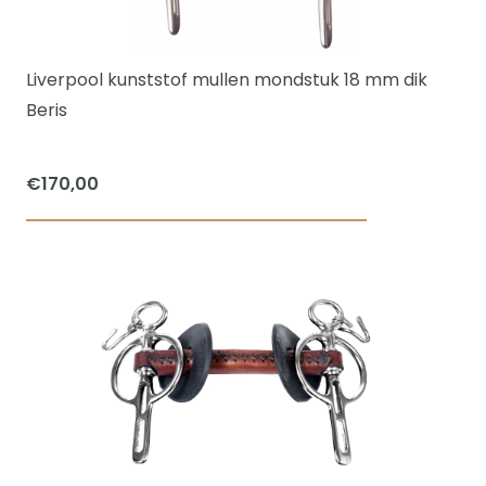
kan
gekozen
worden
Liverpool kunststof mullen mondstuk 18 mm dik
op
Beris
de
productpagi
€
170,00
Dit
product
heeft
meerdere
variaties.
Deze
optie
kan
gekozen