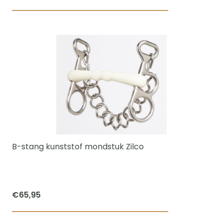
Dit
product
heeft
meerdere
variaties.
Deze
optie
kan
gekozen
worden
B-stang kunststof mondstuk Zilco
op
de
productpagi
€
65,95
Dit