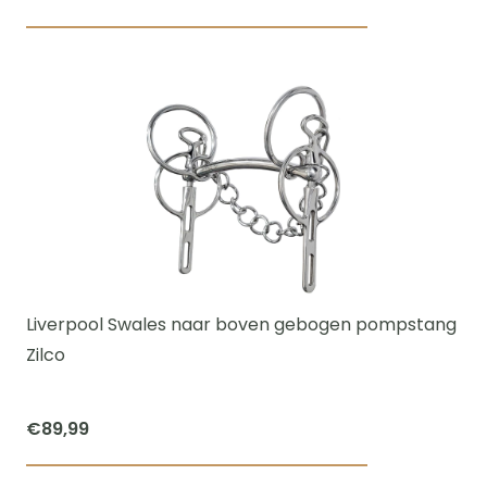
Dit
product
heeft
meerdere
variaties.
Deze
optie
kan
gekozen
worden
Liverpool Swales naar boven gebogen pompstang
op
Zilco
de
productpagi
€
89,99
Dit