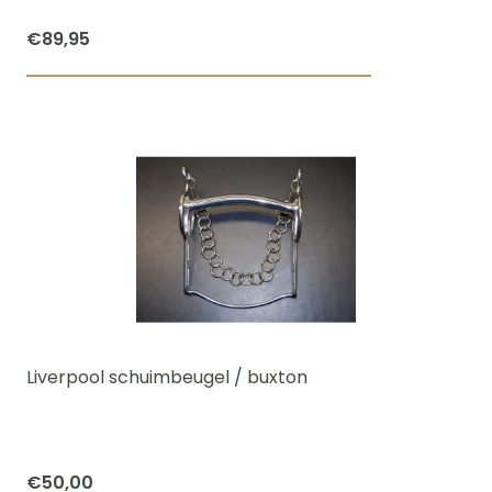
productpagi
€
89,95
Dit
product
heeft
meerdere
variaties.
Deze
optie
kan
gekozen
worden
Liverpool schuimbeugel / buxton
op
de
productpagi
€
50,00