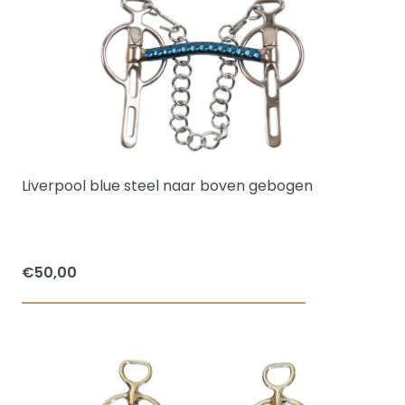
heeft
meerdere
variaties.
Deze
optie
kan
gekozen
worden
Liverpool blue steel naar boven gebogen
op
de
productpagi
€
50,00
Dit
product
heeft
meerdere