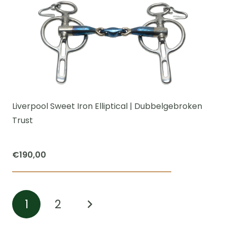
heeft
meerdere
variaties.
Deze
optie
kan
gekozen
worden
Liverpool Sweet Iron Elliptical | Dubbelgebroken
op
Trust
de
productpagi
€
190,00
Dit
product
1
2
heeft
meerdere