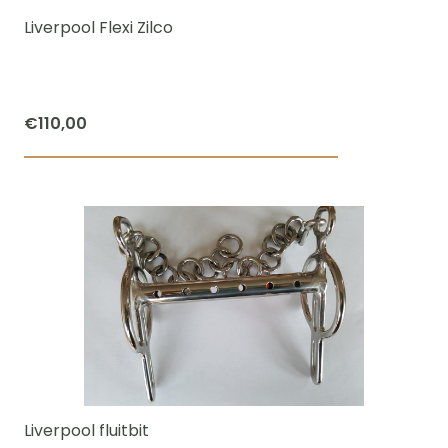
worden
Liverpool Flexi Zilco
op
de
productpagi
€
110,00
Dit
product
heeft
meerdere
variaties.
Deze
optie
kan
gekozen
worden
Liverpool fluitbit