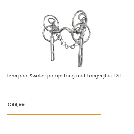
product
heeft
meerdere
variaties.
Deze
optie
kan
gekozen
worden
Liverpool Swales pompstang met tongvrijheid Zilco
op
de
productpagi
€
89,99
Dit
product