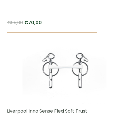
op
de
productpagi
Oorspronkelijke
Huidige
€
95,00
€
70,00
prijs
prijs
was:
is:
€95,00.
€70,00.
Liverpool Inno Sense Flexi Soft Trust