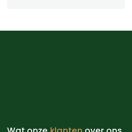
Wat onze
klanten
over ons