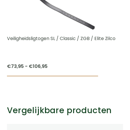
Veiligheidsligtogen SL / Classic / ZGB / Elite Zilco
Prijsklasse:
€
73,95
-
€
106,95
€73,95
Dit
tot
product
€106,95
heeft
meerdere
Vergelijkbare producten
variaties.
Deze
optie