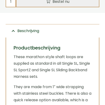
Bestel nu
ligtogen
SL
SMALL
Zilco
Beschrijving
aantal
Productbeschrijving
These marathon style shaft loops are
supplied as standard in all Single SL, Single
SL SportZ and Single SL Sliding Backband
Harness sets.
They are made from 1″ wide strapping
with stainless steel buckles. There is also a
quick release option available, which is a