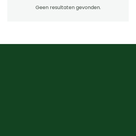
kan
Geen resultaten gevonden.
gekozen
worden
op
de
productpagi