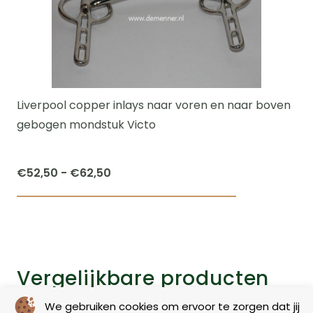
Liverpool copper inlays naar voren en naar boven
gebogen mondstuk Victo
Prijsklasse:
€
52,50
-
€
62,50
€52,50
Dit
tot
product
€62,50
heeft
meerdere
Vergelijkbare producten
variaties.
Deze
We gebruiken cookies om ervoor te zorgen dat jij