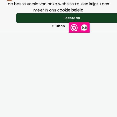
optie
de beste versie van onze website te zien krijgt. Lees
meer in ons
cookie beleid
kan
Geen resultaten gevonden.
gekozen
Toestaan
worden
Sluiten
9,6
op
de
na
productpagi