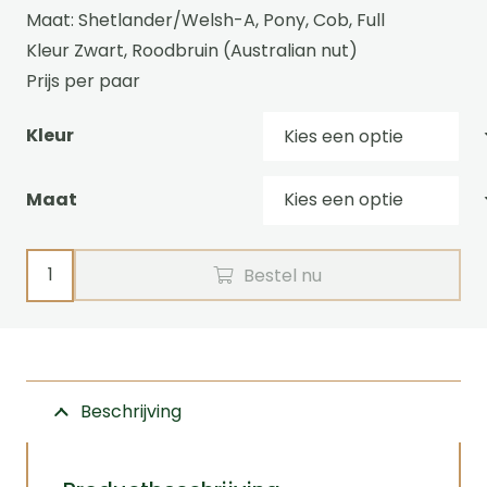
tot
Maat: Shetlander/Welsh-A, Pony, Cob, Full
€87,00
Kleur Zwart, Roodbruin (Australian nut)
Prijs per paar
Kleur
Maat
Veiligheidsligtogen
Bestel nu
Luxe
leer
Ideal
Equestrian
Beschrijving
aantal