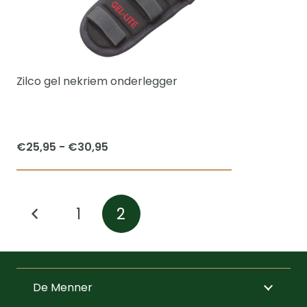
Zilco gel nekriem onderlegger
Prijsklasse:
€
25,95
-
€
30,95
€25,95
Dit
tot
product
€30,95
1
2
heeft
meerdere
variaties.
Deze
De Menner
optie