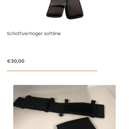
optie
kan
gekozen
worden
Schoftverhoger softline
op
de
productpagi
€
30,00
Dit
product
heeft
meerdere
variaties.
Deze
optie