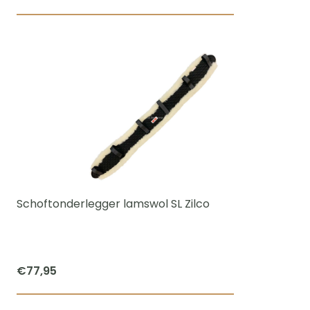
Dit
product
heeft
meerdere
variaties.
Deze
optie
kan
gekozen
worden
Schoftonderlegger lamswol SL Zilco
op
de
productpagi
€
77,95
Dit