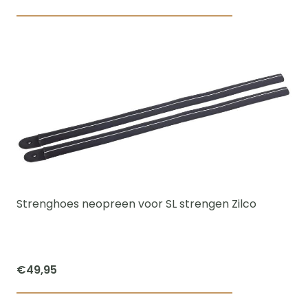
€42,50
Dit
tot
product
€47,50
heeft
meerdere
variaties.
Deze
optie
kan
gekozen
worden
Strenghoes neopreen voor SL strengen Zilco
op
de
productpagi
€
49,95