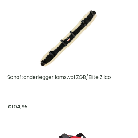
product
heeft
meerdere
variaties.
Deze
optie
kan
gekozen
worden
Schoftonderlegger lamswol ZGB/Elite Zilco
op
de
productpagi
€
104,95
Dit
product