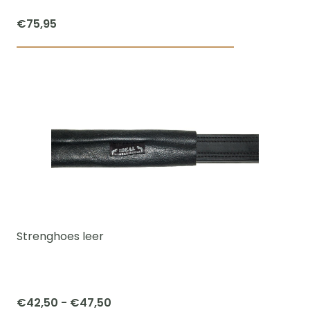
productpagi
€
75,95
Dit
product
heeft
meerdere
variaties.
Deze
optie
kan
gekozen
worden
Strenghoes leer
op
de
productpagi
Prijsklasse:
€
42,50
-
€
47,50