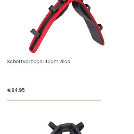
heeft
meerdere
variaties.
Deze
optie
kan
gekozen
worden
Schoftverhoger foam Zilco
op
de
productpagi
€
94,95
Dit
product
heeft
meerdere