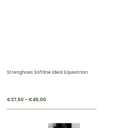
Strenghoes Softline Ideal Equestrian
Prijsklasse:
€
37,50
-
€
45,00
€37,50
Dit
tot
product
€45,00