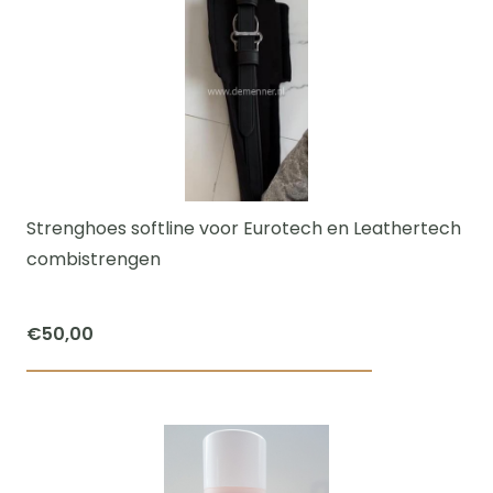
heeft
meerdere
variaties.
Deze
optie
kan
gekozen
worden
Strenghoes softline voor Eurotech en Leathertech
op
combistrengen
de
productpagi
€
50,00