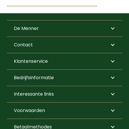
Dit
product
heeft
De Menner
meerdere
variaties.
Contact
Deze
optie
Klantenservice
kan
gekozen
Bedrijfsinformatie
worden
op
Interessante links
de
productpagi
Voorwaarden
Betaalmethodes