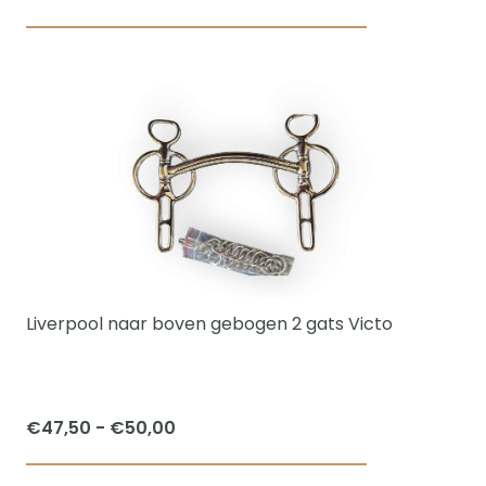
€52,50
Dit
tot
product
€65,00
heeft
meerdere
variaties.
Deze
optie
kan
gekozen
worden
Liverpool naar boven gebogen 2 gats Victo
op
de
productpagi
Prijsklasse:
€
47,50
-
€
50,00
€47,50
Dit