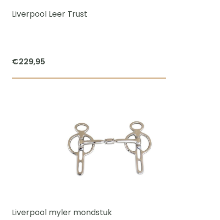
worden
Liverpool Leer Trust
op
de
productpagi
€
229,95
Dit
product
heeft
meerdere
variaties.
Deze
optie
kan
gekozen
worden
Liverpool myler mondstuk