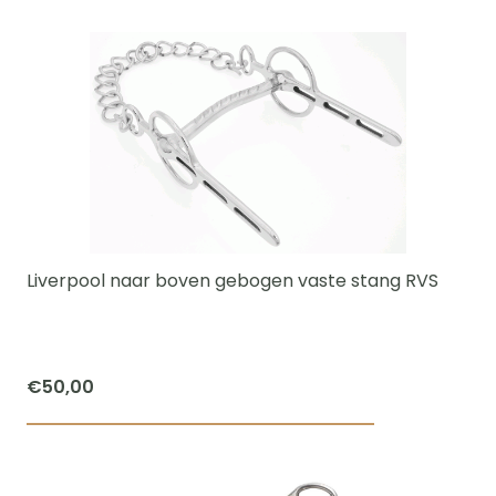
tot
product
€50,00
heeft
meerdere
variaties.
Deze
optie
kan
gekozen
worden
Liverpool naar boven gebogen vaste stang RVS
op
de
productpagi
€
50,00
Dit
product