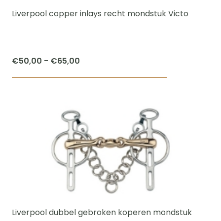
worden
Liverpool copper inlays recht mondstuk Victo
op
de
productpagi
Prijsklasse:
€
50,00
-
€
65,00
€50,00
Dit
tot
product
€65,00
heeft
meerdere
variaties.
Deze
optie
kan
gekozen
worden
Liverpool dubbel gebroken koperen mondstuk