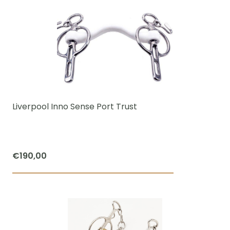
heeft
meerdere
variaties.
Deze
optie
kan
gekozen
worden
Liverpool Inno Sense Port Trust
op
de
productpagi
€
190,00
Dit
product
heeft
meerdere