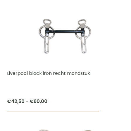
product
heeft
meerdere
variaties.
Deze
optie
kan
gekozen
worden
Liverpool black iron recht mondstuk
op
de
productpagi
Prijsklasse:
€
42,50
-
€
60,00
€42,50
Dit
tot
product
€60,00