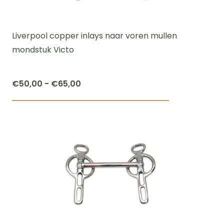
kan
gekozen
worden
Liverpool copper inlays naar voren mullen
op
mondstuk Victo
de
productpagi
Prijsklasse:
€
50,00
-
€
65,00
€50,00
Dit
tot
product
€65,00
heeft
meerdere
variaties.
Deze
optie
kan
gekozen