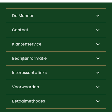
variaties.
Deze
De Menner
optie
kan
Contact
gekozen
worden
Klantenservice
op
de
Bedrijfsinformatie
productpagi
Interessante links
Voorwaarden
Betaalmethodes