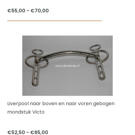
productpagi
Prijsklasse:
€
55,00
-
€
70,00
€55,00
Dit
tot
product
€70,00
heeft
meerdere
variaties.
Deze
optie
kan
gekozen
worden
Liverpool naar boven en naar voren gebogen
op
mondstuk Victo
de
productpagi
Prijsklasse:
€
52,50
-
€
65,00