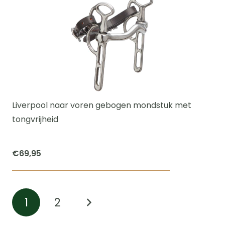
heeft
meerdere
variaties.
Deze
optie
kan
gekozen
worden
Liverpool naar voren gebogen mondstuk met
op
tongvrijheid
de
productpagi
€
69,95
Dit
product
1
2
heeft
meerdere