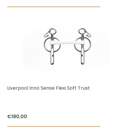
prijs
prijs
was:
is:
€95,00.
€70,00.
Liverpool Inno Sense Flexi Soft Trust
€
180,00
Dit