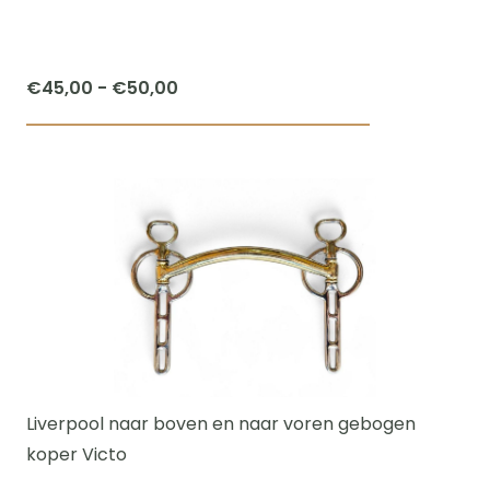
op
de
productpagi
Prijsklasse:
€
45,00
-
€
50,00
€45,00
Dit
tot
product
€50,00
heeft
meerdere
variaties.
Deze
optie
kan
gekozen
worden
Liverpool naar boven en naar voren gebogen
op
koper Victo
de