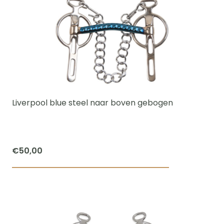
heeft
meerdere
variaties.
Deze
optie
kan
gekozen
worden
Liverpool blue steel naar boven gebogen
op
de
productpagi
€
50,00
Dit
product
heeft
meerdere