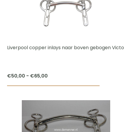
variaties.
Deze
optie
kan
gekozen
worden
Liverpool copper inlays naar boven gebogen Victo
op
de
productpagi
Prijsklasse:
€
50,00
-
€
65,00
€50,00
Dit
tot
product
€65,00
heeft
meerdere
variaties.
Deze