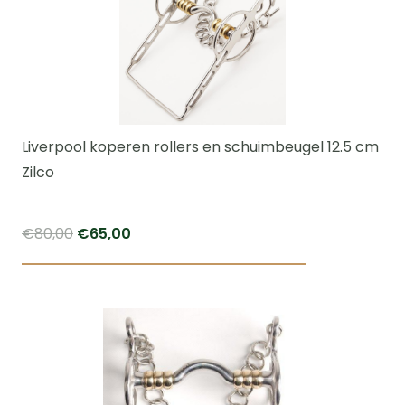
variaties.
Deze
optie
kan
gekozen
worden
Liverpool koperen rollers en schuimbeugel 12.5 cm
op
Zilco
de
productpagi
Oorspronkelijke
Huidige
€
80,00
€
65,00
prijs
prijs
was:
is:
€80,00.
€65,00.