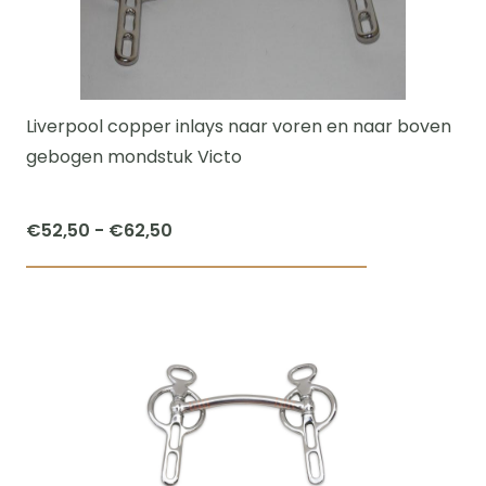
optie
kan
gekozen
worden
Liverpool copper inlays naar voren en naar boven
op
gebogen mondstuk Victo
de
productpagi
Prijsklasse:
€
52,50
-
€
62,50
€52,50
Dit
tot
product
€62,50
heeft
meerdere
variaties.
Deze
optie