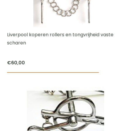
Liverpool koperen rollers en tongvrijheid vaste
scharen
€
60,00
Dit
product
heeft
meerdere
variaties.
Deze
optie