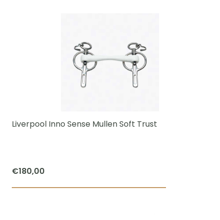
product
heeft
meerdere
variaties.
Deze
optie
kan
gekozen
worden
Liverpool Inno Sense Mullen Soft Trust
op
de
productpagi
€
180,00
Dit
product