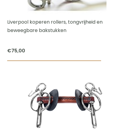
kan
gekozen
worden
Liverpool koperen rollers, tongvrijheid en
op
beweegbare bakstukken
de
productpagi
€
75,00
Dit
product
heeft
meerdere
variaties.
Deze
optie
kan
gekozen