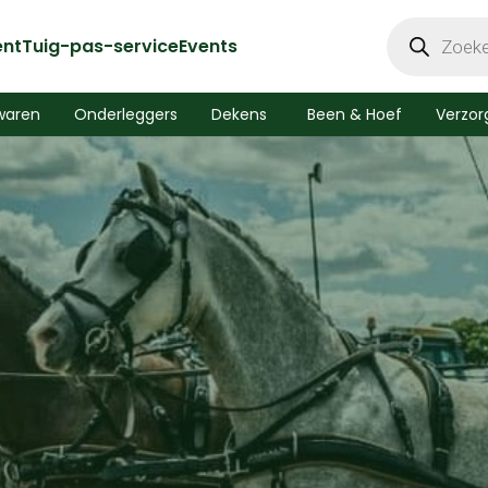
Producten
zoeken
ent
Tuig-pas-service
Events
waren
Onderleggers
Dekens
Been & Hoef
Verzor