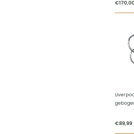
€
170,0
Liverpo
gebogen
€
89,99