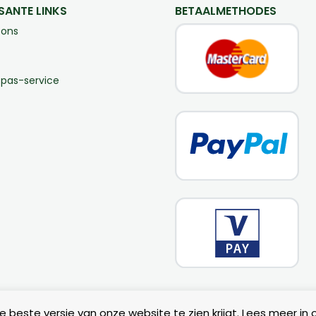
SANTE LINKS
BETAALMETHODES
 ons
-pas-service
Copyright 2026 – De Menner |
Webdesign by Yooker
– Made with
e beste versie van onze website te zien krijgt. Lees meer in