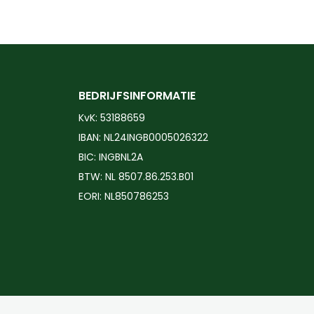
Dit
product
heeft
meerdere
variaties.
BEDRIJFSINFORMATIE
Deze
KvK: 53188659
optie
IBAN: NL24INGB0005026322
kan
BIC: INGBNL2A
gekozen
BTW: NL 8507.86.253.B01
worden
EORI: NL850786253
op
de
productpagina