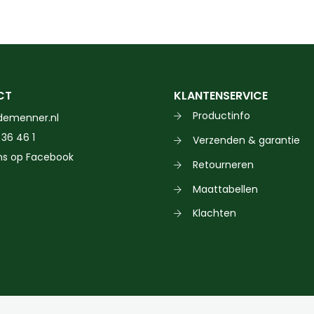
Dit
product
heeft
meerdere
variaties.
CT
KLANTENSERVICE
Deze
Productinfo
demenner.nl
optie
 36 46 1
Verzenden & garantie
kan
ns op Facebook
gekozen
Retourneren
worden
Maattabellen
op
Klachten
de
productpagina