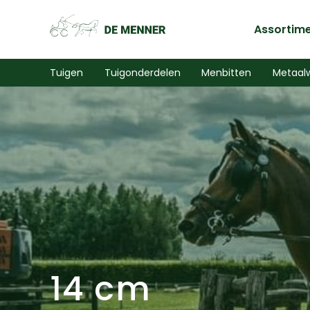
Assortim
Tuigen
Tuigonderdelen
Menbitten
Metaal
14 cm