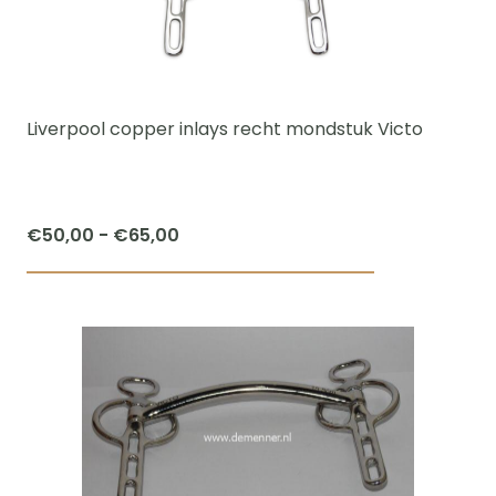
optie
kan
gekozen
worden
Liverpool copper inlays recht mondstuk Victo
op
de
productpagi
Prijsklasse:
€
50,00
-
€
65,00
€50,00
Dit
tot
product
€65,00
heeft
meerdere
variaties.
Deze
optie