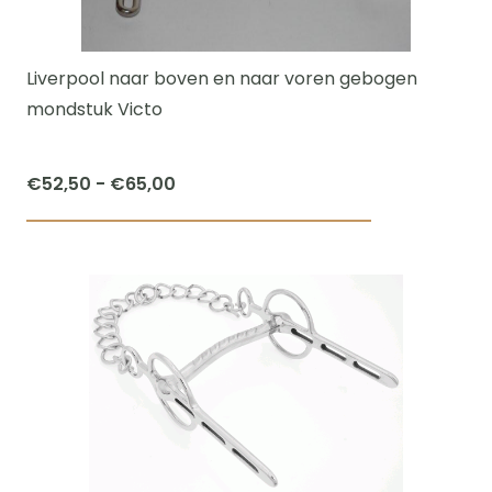
kan
gekozen
worden
Liverpool naar boven en naar voren gebogen
op
mondstuk Victo
de
productpagi
Prijsklasse:
€
52,50
-
€
65,00
€52,50
Dit
tot
product
€65,00
heeft
meerdere
variaties.
Deze
optie
kan
gekozen