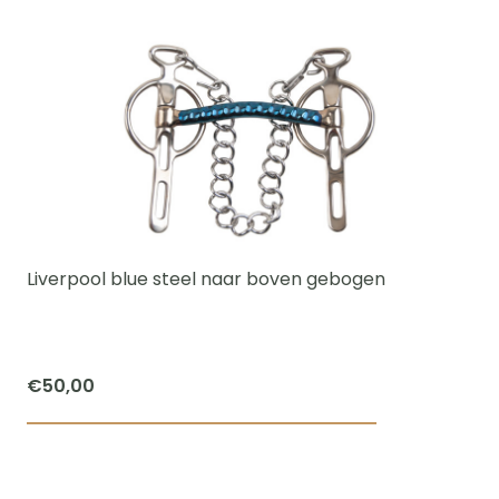
product
€60,00
heeft
meerdere
variaties.
Deze
optie
kan
gekozen
worden
Liverpool blue steel naar boven gebogen
op
de
productpagi
€
50,00
Dit
product