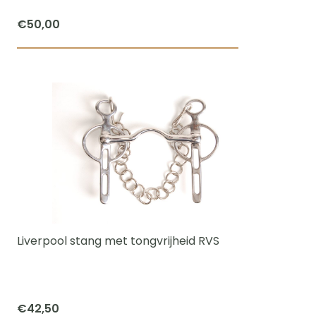
productpagi
€
50,00
Dit
product
heeft
meerdere
variaties.
Deze
optie
kan
gekozen
worden
Liverpool stang met tongvrijheid RVS
op
de
productpagi
€
42,50