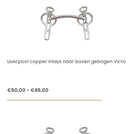
heeft
meerdere
variaties.
Deze
optie
kan
gekozen
worden
Liverpool copper inlays naar boven gebogen Victo
op
de
productpagi
Prijsklasse:
€
50,00
-
€
65,00
€50,00
Dit
tot
product
€65,00
heeft
meerdere