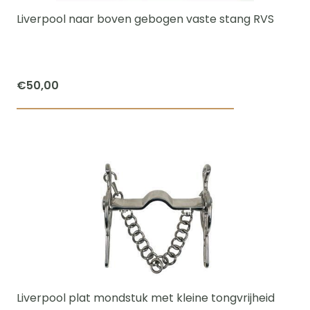
worden
Liverpool naar boven gebogen vaste stang RVS
op
de
productpagi
€
50,00
Dit
product
heeft
meerdere
variaties.
Deze
optie
kan
gekozen
worden
Liverpool plat mondstuk met kleine tongvrijheid