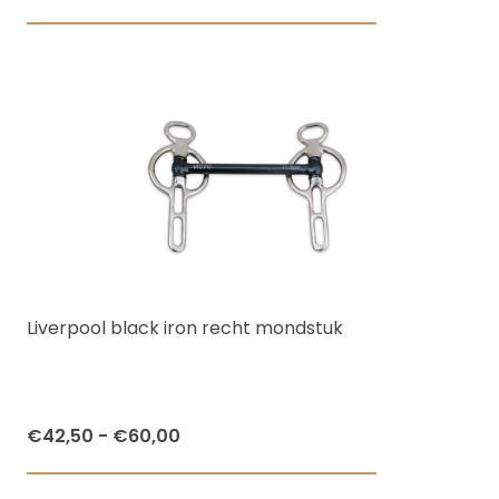
Dit
product
heeft
meerdere
variaties.
Deze
optie
kan
gekozen
worden
Liverpool black iron recht mondstuk
op
de
productpagi
Prijsklasse:
€
42,50
-
€
60,00
€42,50
Dit
tot