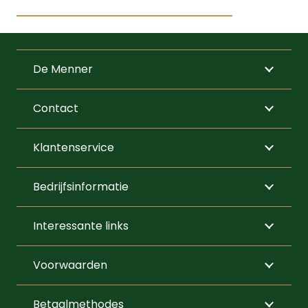
Dit
product
heeft
De Menner
meerdere
variaties.
Contact
Deze
optie
Klantenservice
kan
gekozen
Bedrijfsinformatie
worden
op
Interessante links
de
productpagi
Voorwaarden
Betaalmethodes