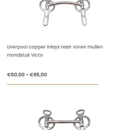
variaties.
Deze
optie
kan
gekozen
worden
Liverpool copper inlays naar voren mullen
op
mondstuk Victo
de
productpagi
Prijsklasse:
€
50,00
-
€
65,00
€50,00
Dit
tot
product
€65,00
heeft
meerdere
variaties.
Deze