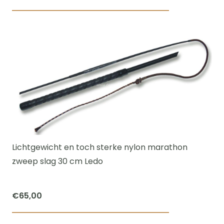
Dit
product
heeft
meerdere
variaties.
Deze
optie
kan
gekozen
worden
Lichtgewicht en toch sterke nylon marathon
op
zweep slag 30 cm Ledo
de
productpagi
€
65,00
Dit