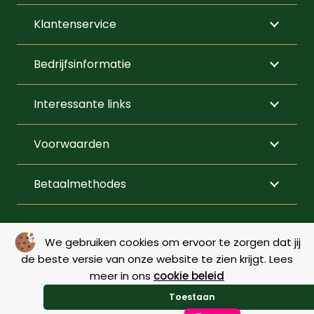
optie
Klantenservice
kan
gekozen
Bedrijfsinformatie
worden
op
Interessante links
de
productpagi
Voorwaarden
Betaalmethodes
VOLG ONS
We gebruiken cookies om ervoor te zorgen dat jij
de beste versie van onze website te zien krijgt. Lees
meer in ons
cookie beleid
© Copyright 2026 – De Menner |
Webdesign by Yooker
–
Toestaan
Made with 💙