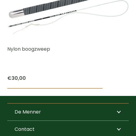
variaties.
Deze
optie
kan
gekozen
worden
Nylon boogzweep
op
de
productpagi
€
30,00
Dit
product
heeft
De Menner
meerdere
variaties.
Contact
Deze