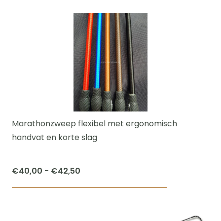
product
heeft
meerdere
variaties.
Deze
optie
kan
gekozen
worden
Marathonzweep flexibel met ergonomisch
op
handvat en korte slag
de
productpagi
Prijsklasse:
€
40,00
-
€
42,50
€40,00
Dit
tot
product
€42,50