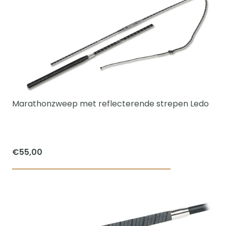
heeft
meerdere
variaties.
Deze
optie
kan
gekozen
worden
Marathonzweep met reflecterende strepen Ledo
op
de
productpagi
€
55,00
Dit
product
heeft
meerdere