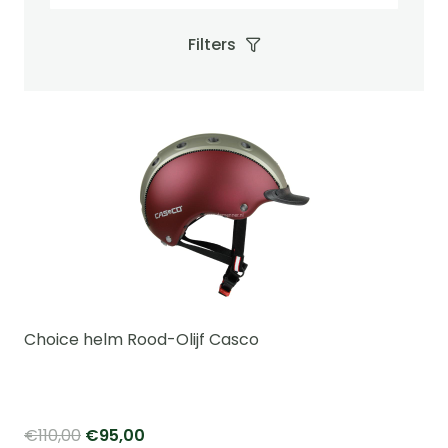
Filters
Choice helm Rood-Olijf Casco
Oorspronkelijke
Huidige
€
110,00
€
95,00