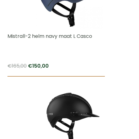
Mistrall-2 helm navy maat L Casco
Oorspronkelijke
Huidige
€
165,00
€
150,00
prijs
prijs
was:
is:
€165,00.
€150,00.