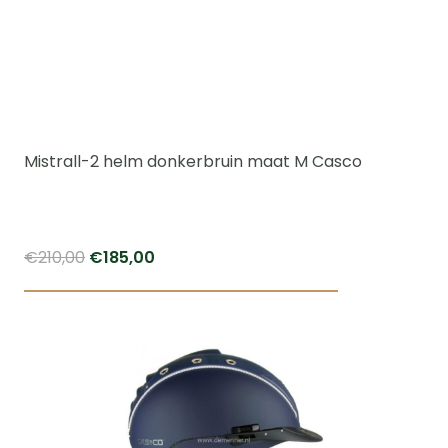
Mistrall-2 helm donkerbruin maat M Casco
Oorspronkelijke
Huidige
€
210,00
€
185,00
prijs
prijs
was:
is:
€210,00.
€185,00.