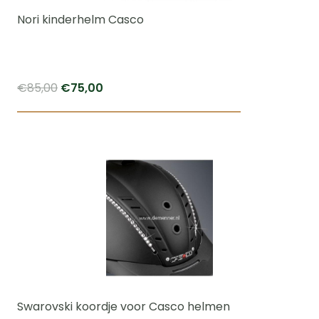
worden
Nori kinderhelm Casco
op
de
productpagi
Oorspronkelijke
Huidige
€
85,00
€
75,00
prijs
prijs
Dit
was:
is:
product
€85,00.
€75,00.
heeft
meerdere
variaties.
Deze
optie
kan
gekozen
worden
Swarovski koordje voor Casco helmen