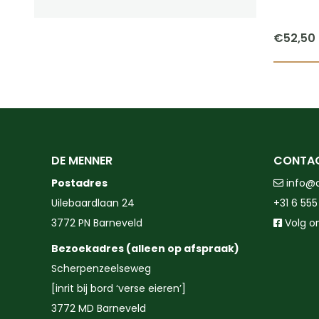
€
52,50
DE MENNER
CONTA
Postadres
info@
Uilebaardlaan 24
+31 6 555
3772 PN Barneveld
Volg o
Bezoekadres (alleen op afspraak)
Scherpenzeelseweg
[inrit bij bord ‘verse eieren’]
3772 MD Barneveld