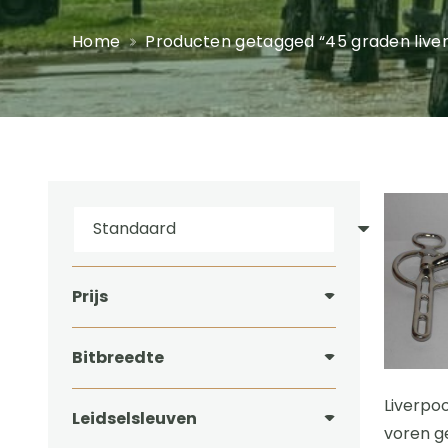
Home
Producten getagged “45 graden live
Prijs
Bitbreedte
Liverpo
Leidselsleuven
voren g