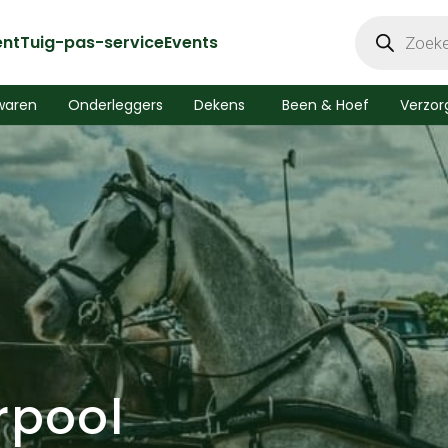
Producten
zoeken
ent
Tuig-pas-service
Events
waren
Onderleggers
Dekens
Been & Hoef
Verzor
rpool