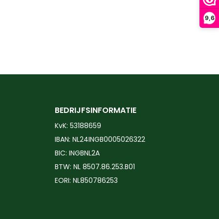
9,6
BEDRIJFSINFORMATIE
KvK: 53188659
IBAN: NL24INGB0005026322
BIC: INGBNL2A
BTW: NL 8507.86.253.B01
EORI: NL850786253