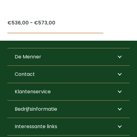
Prijsklasse:
€
536,00
-
€
573,00
€536,00
Dit
tot
product
€573,00
heeft
De Menner
meerdere
variaties.
Contact
Deze
optie
Klantenservice
kan
gekozen
Bedrijfsinformatie
worden
op
Interessante links
de