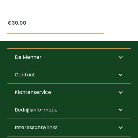
€
30,00
Dit
product
heeft
De Menner
meerdere
variaties.
Contact
Deze
optie
Klantenservice
kan
gekozen
Bedrijfsinformatie
worden
op
Interessante links
de