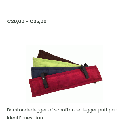
Prijsklasse:
€
20,00
-
€
35,00
€20,00
Dit
tot
product
€35,00
heeft
meerdere
variaties.
Deze
optie
kan
gekozen
worden
Borstonderlegger of schoftonderlegger puff pad
op
Ideal Equestrian
de