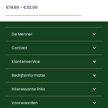
productpagi
Prijsklasse:
€
19,50
-
€
32,00
€19,50
Dit
tot
product
€32,00
heeft
De Menner
meerdere
variaties.
Contact
Deze
optie
Klantenservice
kan
gekozen
Bedrijfsinformatie
worden
op
Interessante links
de
productpagi
Voorwaarden