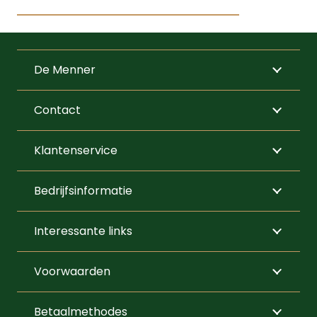
Dit
product
heeft
De Menner
meerdere
variaties.
Contact
Deze
optie
Klantenservice
kan
gekozen
Bedrijfsinformatie
worden
op
Interessante links
de
productpagi
Voorwaarden
Betaalmethodes