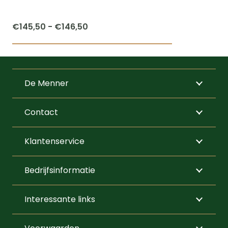
Prijsklasse:
€
145,50
-
€
146,50
€145,50
Dit
tot
product
€146,50
heeft
De Menner
meerdere
variaties.
Contact
Deze
optie
Klantenservice
kan
gekozen
Bedrijfsinformatie
worden
op
Interessante links
de
productpagi