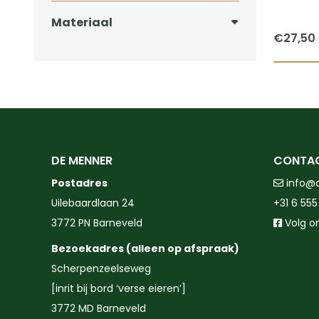
Materiaal
€
27,50
DE MENNER
CONTA
Postadres
info@
Uilebaardlaan 24
+31 6 555
3772 PN Barneveld
Volg o
Bezoekadres (alleen op afspraak)
Scherpenzeelseweg
[inrit bij bord ‘verse eieren’]
3772 MD Barneveld