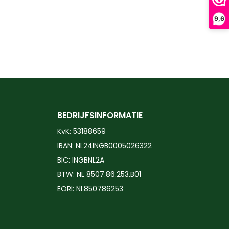
9,6
BEDRIJFSINFORMATIE
KvK: 53188659
IBAN: NL24INGB0005026322
BIC: INGBNL2A
BTW: NL 8507.86.253.B01
EORI: NL850786253