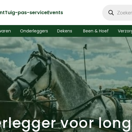
Producten
zoeken
nt
Tuig-pas-service
Events
waren
Onderleggers
Dekens
Been & Hoef
Verzor
rlegger voor long