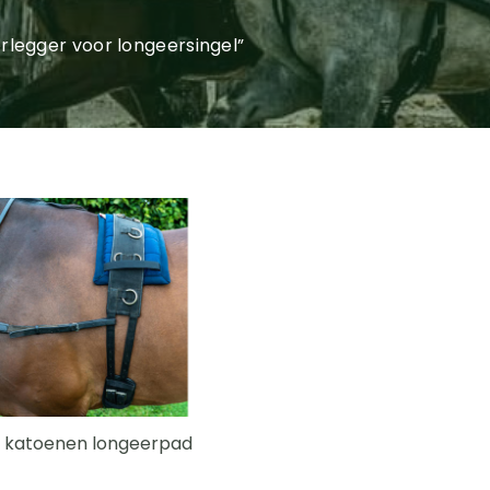
legger voor longeersingel”
 katoenen longeerpad