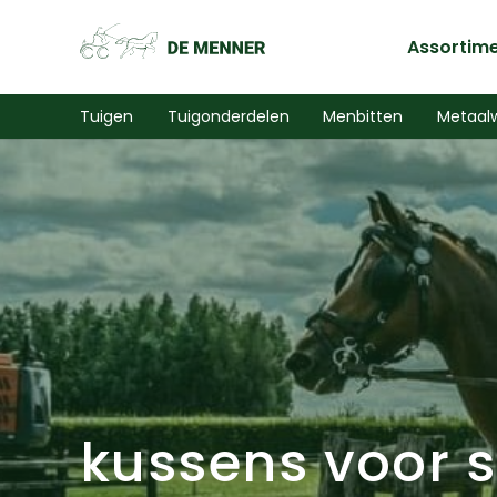
Assortim
Tuigen
Tuigonderdelen
Menbitten
Metaal
kussens voor s