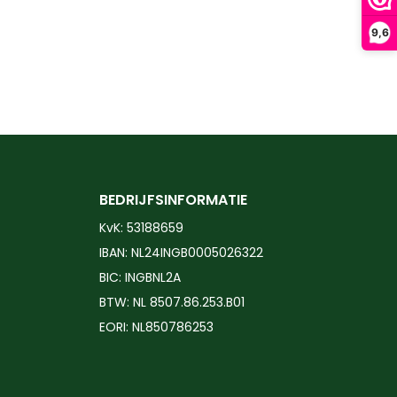
9,6
BEDRIJFSINFORMATIE
KvK: 53188659
IBAN: NL24INGB0005026322
BIC: INGBNL2A
BTW: NL 8507.86.253.B01
EORI: NL850786253