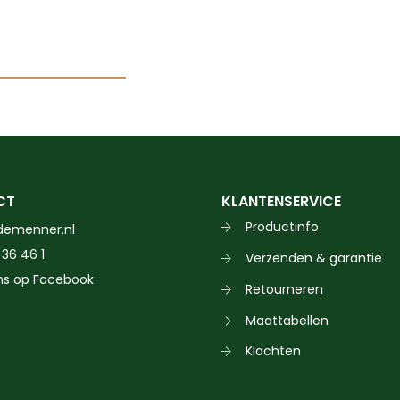
Dit
product
heeft
meerdere
variaties.
CT
KLANTENSERVICE
Deze
Productinfo
demenner.nl
optie
 36 46 1
Verzenden & garantie
kan
ns op Facebook
gekozen
Retourneren
worden
Maattabellen
op
Klachten
de
productpagina