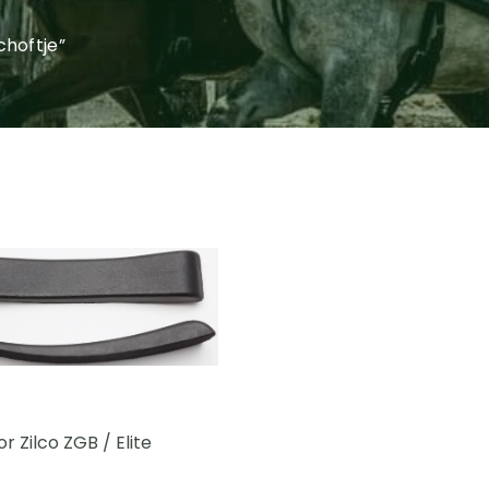
hoftje”
r Zilco ZGB / Elite