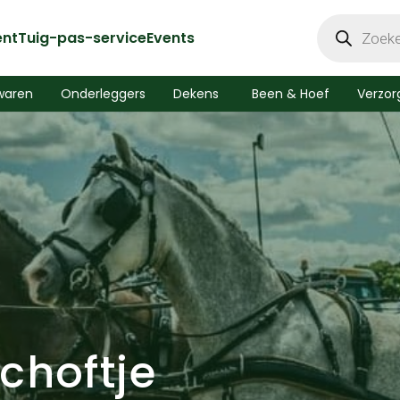
Producten
zoeken
ent
Tuig-pas-service
Events
waren
Onderleggers
Dekens
Been & Hoef
Verzor
choftje