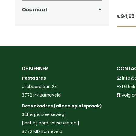
Oogmaat
€
94,95
DE MENNER
CONTA
Postadres
info@
Uilebaardlaan 24
+31 6 555
3772 PN Barneveld
Volg o
Bezoekadres (alleen op afspraak)
Scherpenzeelseweg
[inrit bij bord ‘verse eieren’]
3772 MD Barneveld