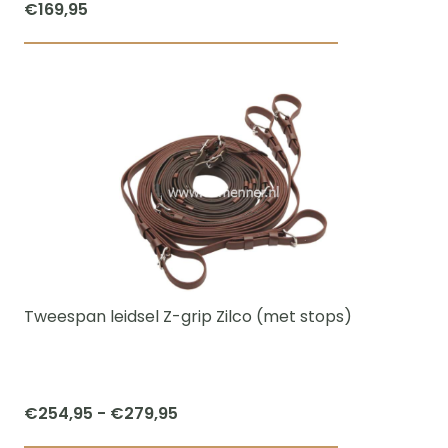
€
169,95
Tweespan leidsel Z-grip Zilco (met stops)
Prijsklasse:
€
254,95
-
€
279,95
€254,95