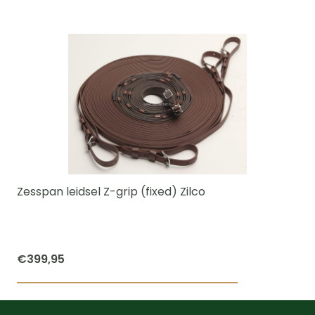
Dit
tot
product
€279,95
heeft
meerdere
variaties.
Deze
optie
kan
gekozen
worden
Zesspan leidsel Z-grip (fixed) Zilco
op
de
productpagi
€
399,95