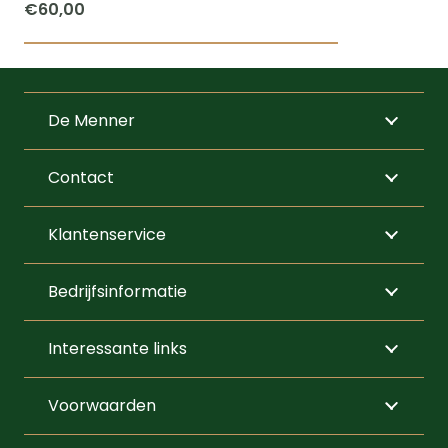
€
60,00
Dit
product
heeft
De Menner
meerdere
variaties.
Contact
Deze
optie
Klantenservice
kan
gekozen
Bedrijfsinformatie
worden
op
Interessante links
de
productpagi
Voorwaarden