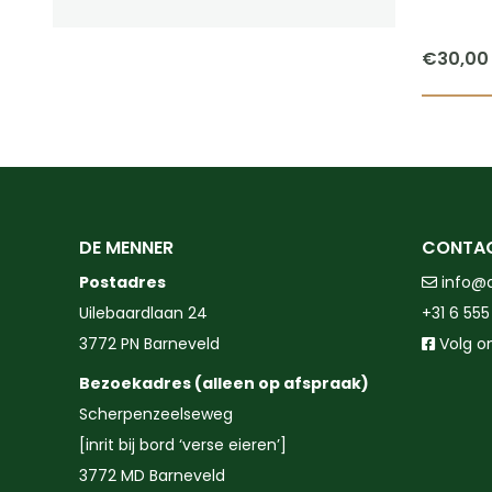
€
30,00
DE MENNER
CONTA
Postadres
info@
Uilebaardlaan 24
+31 6 555
3772 PN Barneveld
Volg o
Bezoekadres (alleen op afspraak)
Scherpenzeelseweg
[inrit bij bord ‘verse eieren’]
3772 MD Barneveld