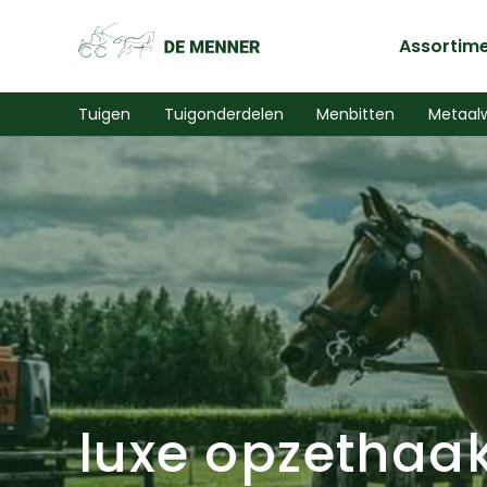
Assortim
Tuigen
Tuigonderdelen
Menbitten
Metaal
luxe opzethaa