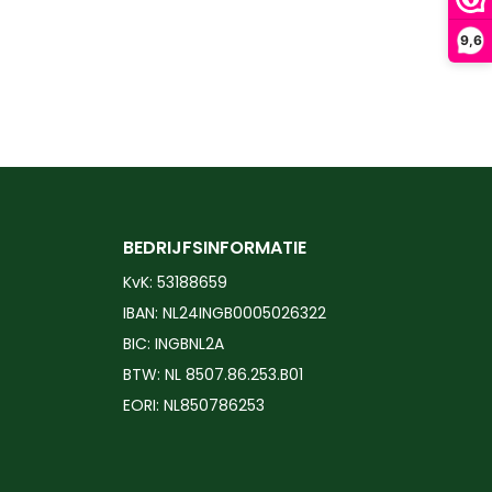
9,6
BEDRIJFSINFORMATIE
KvK: 53188659
IBAN: NL24INGB0005026322
BIC: INGBNL2A
BTW: NL 8507.86.253.B01
EORI: NL850786253