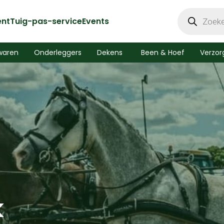
Producten
zoeken
ent
Tuig-pas-service
Events
waren
Onderleggers
Dekens
Been & Hoef
Verzor
k