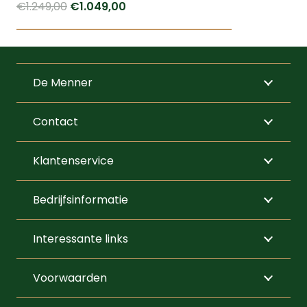
Oorspronkelijke
Huidige
€
1.249,00
€
1.049,00
prijs
prijs
was:
is:
€1.249,00.
€1.049,00.
De Menner
Contact
Klantenservice
Bedrijfsinformatie
Interessante links
Voorwaarden