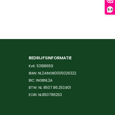
9,6
BEDRIJFSINFORMATIE
KvK: 53188659
IBAN: NL24INGB0005026322
BIC: INGBNL2A
BTW: NL 8507.86.253.B01
EORI: NL850786253