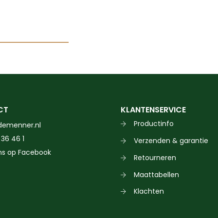
Dit
product
heeft
meerdere
variaties.
CT
KLANTENSERVICE
Deze
Productinfo
demenner.nl
optie
 36 46 1
Verzenden & garantie
kan
ns op Facebook
gekozen
Retourneren
worden
Maattabellen
op
Klachten
de
productpagina