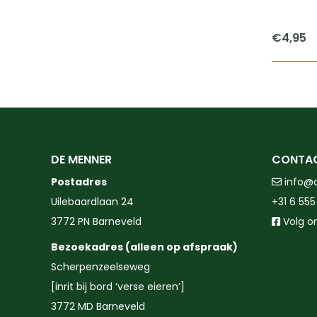
€
4,95
DE MENNER
CONTA
Postadres
info@
Uilebaardlaan 24
+31 6 555
3772 PN Barneveld
Volg o
Bezoekadres (alleen op afspraak)
Scherpenzeelseweg
[inrit bij bord ‘verse eieren’]
3772 MD Barneveld