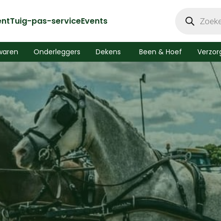
Producten
zoeken
ent
Tuig-pas-service
Events
waren
Onderleggers
Dekens
Been & Hoef
Verzor