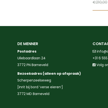
€
210,00
DE MENNER
CONTA
Postadres
info@
Uilebaardlaan 24
+31 6 555
3772 PN Barneveld
Volg o
Bezoekadres (alleen op afspraak)
Scherpenzeelseweg
[inrit bij bord ‘verse eieren’]
3772 MD Barneveld