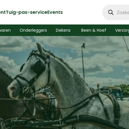
Producten
zoeken
ent
Tuig-pas-service
Events
waren
Onderleggers
Dekens
Been & Hoef
Verzor