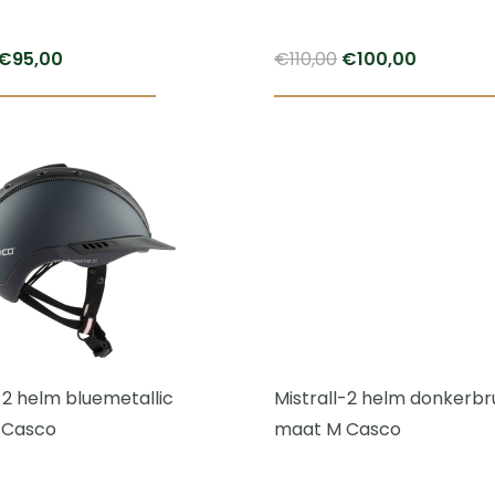
Oorspronkelijke
Huidige
Oorspronkelijke
Huidige
€
95,00
€
110,00
€
100,00
prijs
prijs
prijs
prijs
was:
is:
was:
is:
€110,00.
€95,00.
€110,00.
€100,00.
-2 helm bluemetallic
Mistrall-2 helm donkerbr
 Casco
maat M Casco