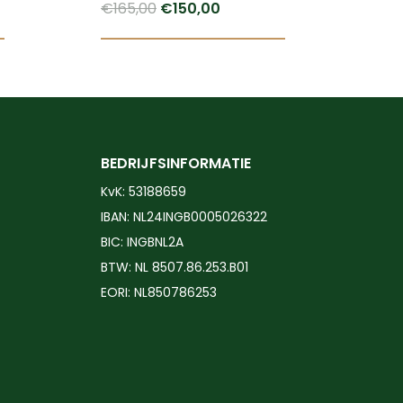
Oorspronkelijke
Huidige
€
165,00
€
150,00
prijs
prijs
Dit
was:
is:
product
€165,00.
€150,00.
heeft
meerdere
variaties.
BEDRIJFSINFORMATIE
Deze
KvK: 53188659
optie
IBAN: NL24INGB0005026322
kan
BIC: INGBNL2A
gekozen
BTW: NL 8507.86.253.B01
worden
EORI: NL850786253
op
de
productpagina