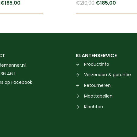
Oorspronkelijke
Huidige
Oorspronkelijke
Huidige
€
185,00
€
210,00
€
185,00
prijs
prijs
prijs
prijs
was:
is:
was:
is:
€210,00.
€185,00.
€210,00.
€185,00.
CT
KLANTENSERVICE
Productinfo
demenner.nl
 36 46 1
Verzenden & garantie
ns op Facebook
Retourneren
Maattabellen
Klachten