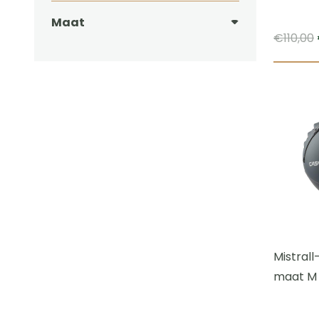
Maat
€
110,00
Mistrall
maat M