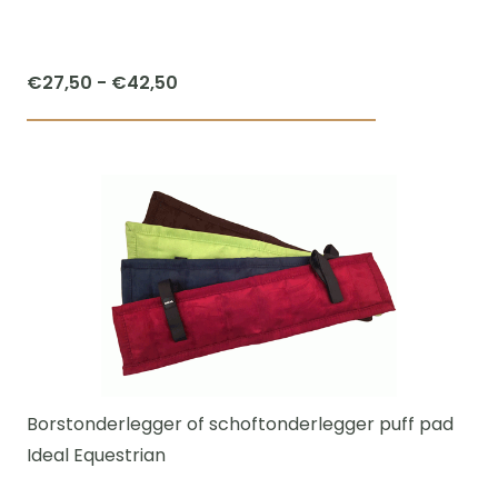
Prijsklasse:
€
27,50
-
€
42,50
€27,50
Dit
tot
product
€42,50
heeft
meerdere
variaties.
Deze
optie
kan
gekozen
worden
Borstonderlegger of schoftonderlegger puff pad
op
Ideal Equestrian
de