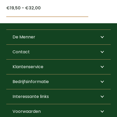
productpagi
Prijsklasse:
€
19,50
-
€
32,00
€19,50
Dit
tot
product
€32,00
heeft
De Menner
meerdere
variaties.
Contact
Deze
optie
Klantenservice
kan
gekozen
Bedrijfsinformatie
worden
op
Interessante links
de
productpagi
Voorwaarden