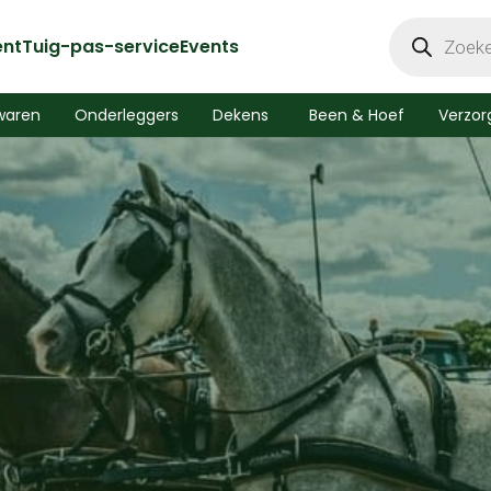
Producten
zoeken
ent
Tuig-pas-service
Events
waren
Onderleggers
Dekens
Been & Hoef
Verzor