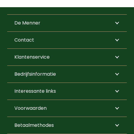
Dit
tot
product
€270,00
heeft
De Menner
meerdere
variaties.
Contact
Deze
optie
Klantenservice
kan
gekozen
Bedrijfsinformatie
worden
op
Interessante links
de
productpagi
Voorwaarden
Betaalmethodes