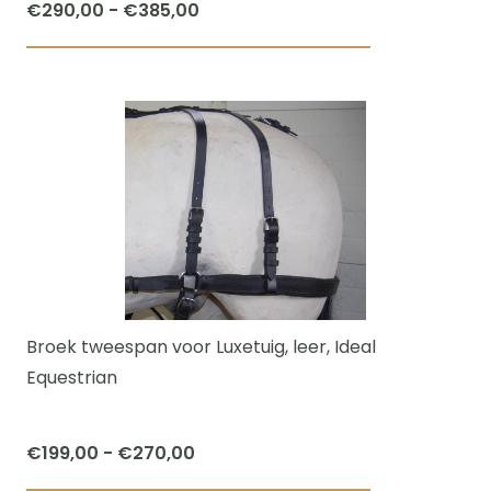
Prijsklasse:
€
290,00
-
€
385,00
€290,00
Dit
tot
product
€385,00
heeft
meerdere
variaties.
Deze
optie
kan
gekozen
worden
Broek tweespan voor Luxetuig, leer, Ideal
op
Equestrian
de
productpagi
Prijsklasse:
€
199,00
-
€
270,00
€199,00