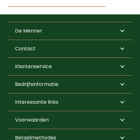
Dit
product
heeft
De Menner
meerdere
variaties.
Contact
Deze
optie
Klantenservice
kan
gekozen
Bedrijfsinformatie
worden
op
Interessante links
de
productpagi
Voorwaarden
Betaalmethodes