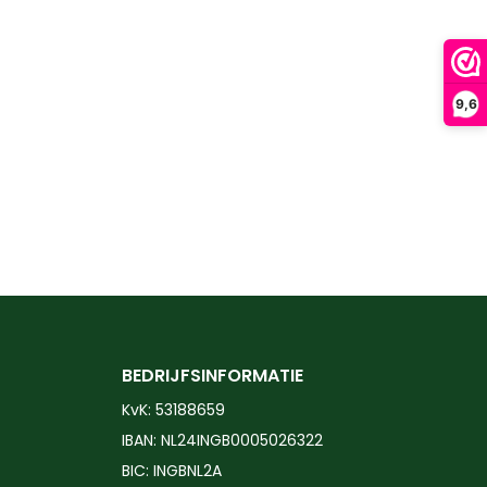
9,6
BEDRIJFSINFORMATIE
KvK: 53188659
IBAN: NL24INGB0005026322
BIC: INGBNL2A