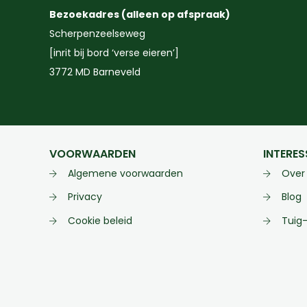
Bezoekadres (alleen op afspraak)
Scherpenzeelseweg
[inrit bij bord ‘verse eieren’]
3772 MD Barneveld
VOORWAARDEN
INTERES
Algemene voorwaarden
Over
Privacy
Blog
Cookie beleid
Tuig