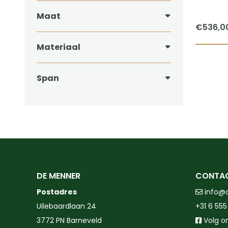
Maat
€
536,0
Materiaal
Span
DE MENNER
CONTA
Postadres
info@
Uilebaardlaan 24
+31 6 555
3772 PN Barneveld
Volg o