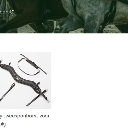
borst”
y tweespanborst voor
uig