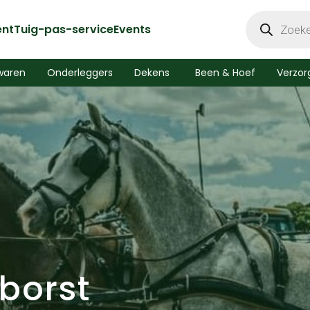
Producten
zoeken
ent
Tuig-pas-service
Events
waren
Onderleggers
Dekens
Been & Hoef
Verzor
borst