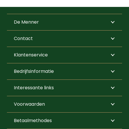
Dit
product
heeft
De Menner
meerdere
variaties.
Contact
Deze
optie
Klantenservice
kan
gekozen
Bedrijfsinformatie
worden
op
Interessante links
de
productpagi
Voorwaarden
Betaalmethodes