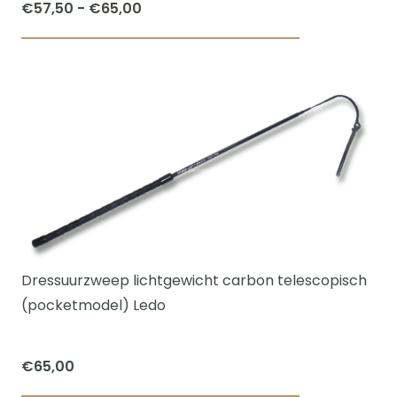
Prijsklasse:
€
57,50
-
€
65,00
€57,50
Dit
tot
product
€65,00
heeft
meerdere
variaties.
Deze
optie
kan
gekozen
worden
Dressuurzweep lichtgewicht carbon telescopisch
op
(pocketmodel) Ledo
de
productpagi
€
65,00