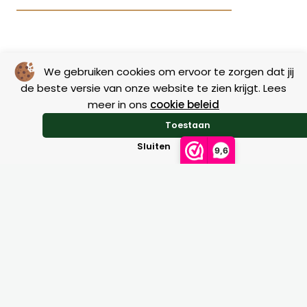
Dit
product
heeft
We gebruiken cookies om ervoor te zorgen dat jij
meerdere
Vergelijkbare producten
de beste versie van onze website te zien krijgt. Lees
variaties.
meer in ons
cookie beleid
Deze
Toestaan
optie
Sluiten
9,6
kan
Geen resultaten gevonden.
gekozen
worden
op
de
na
productpagi