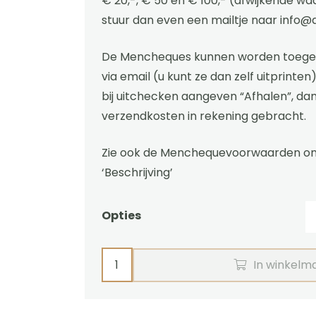
€ 20,-, € 50 en € 100,- (afwijkende wa
stuur dan even een mailtje naar
info@
De Mencheques kunnen worden toegez
via email (u kunt ze dan zelf uitprinten)
bij uitchecken aangeven “Afhalen”, da
verzendkosten in rekening gebracht.
Zie ook de Menchequevoorwaarden on
‘Beschrijving’
Opties
.Mencheque
In winkelm
|
Kadobon