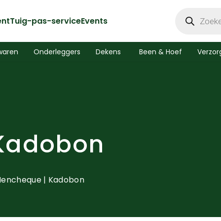
Producten
zoeken
ent
Tuig-pas-service
Events
waren
Onderleggers
Dekens
Been & Hoef
Verzor
 Kadobon
Mencheque | Kadobon