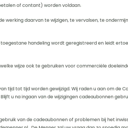
 betalen of contant) worden voldaan.
de werking daarvan te wijzigen, te vervalsen, te ondermi
et toegestane handeling wordt geregistreerd en leidt er
 welke wijze ook te gebruiken voor commerciële doelein
 tijd tot tijd worden gewijzigd. Wij raden u aan om de
Blijft u na ingaan van de wijzigingen cadeaubonnen gebr
 gebruik van de cadeaubonnen of problemen bij het inwisse
emenner.nl . De Menner zal uw vraag dan zo spoedig mo