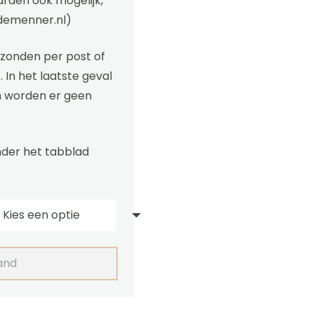
arden ook mogelijk,
demenner.nl
)
onden per post of
. In het laatste geval
n worden er geen
der het tabblad
and