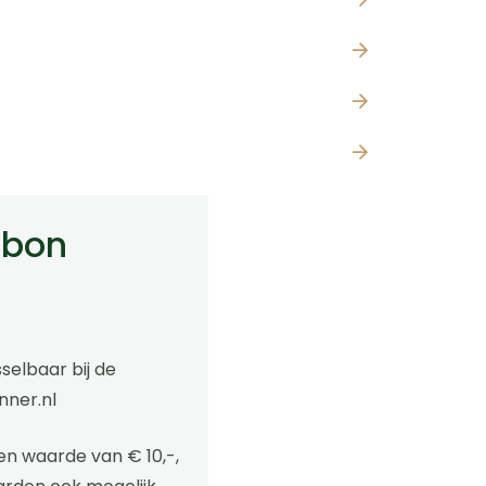
obon
selbaar bij de
ner.nl
n waarde van € 10,-,