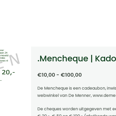
.Mencheque | Kad
Prijsklasse:
€
10,00
-
€
100,00
€10,00
De Mencheque is een cadeaubon, inwis
tot
webwinkel van De Menner, www.demen
€100,00
De cheques worden uitgegeven met ee