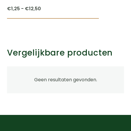
Prijsklasse:
€
1,25
-
€
12,50
€1,25
Dit
tot
product
€12,50
heeft
meerdere
Vergelijkbare producten
variaties.
Deze
optie
kan
Geen resultaten gevonden.
gekozen
worden
op
de
na
productpagi