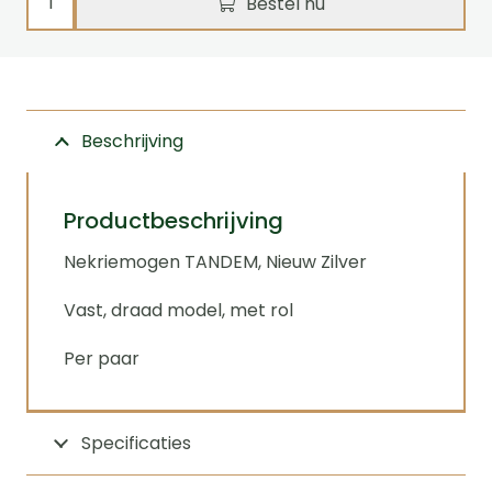
Bestel nu
met
roller
vast
aantal
Beschrijving
Productbeschrijving
Nekriemogen TANDEM, Nieuw Zilver
Vast, draad model, met rol
Per paar
Specificaties