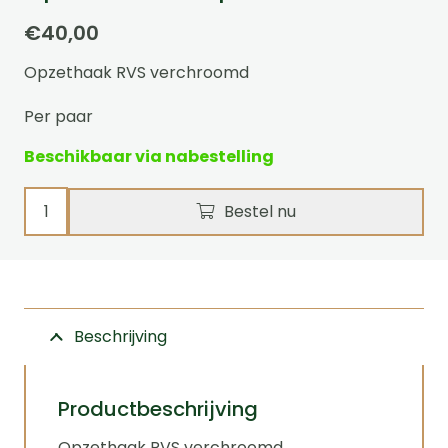
€
40,00
Opzethaak RVS verchroomd
Per paar
Beschikbaar via nabestelling
Opzethaak
Bestel nu
zesspan
aantal
Beschrijving
Productbeschrijving
Opzethaak RVS verchroomd