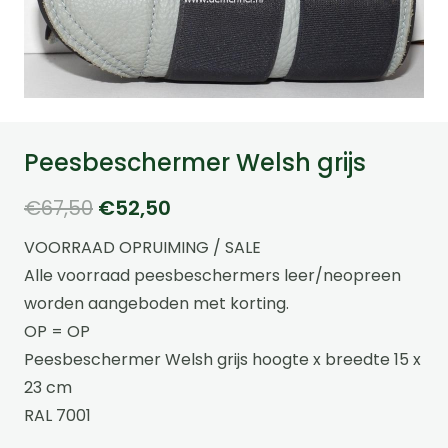
Peesbeschermer Welsh grijs
Oorspronkelijke
Huidige
€
67,50
€
52,50
prijs
prijs
VOORRAAD OPRUIMING / SALE
was:
is:
Alle voorraad peesbeschermers leer/neopreen
€67,50.
€52,50.
worden aangeboden met korting.
OP = OP
Peesbeschermer Welsh grijs hoogte x breedte 15 x
23 cm
RAL 7001