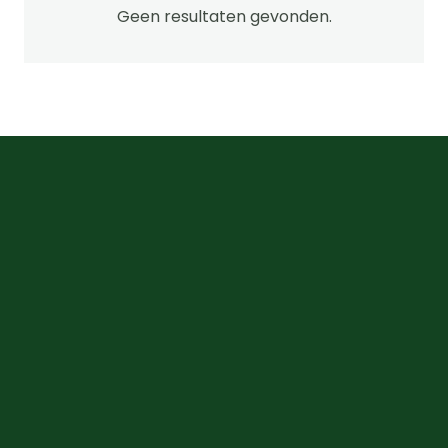
kan
Geen resultaten gevonden.
gekozen
worden
op
de
productpagi