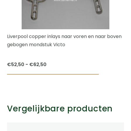
Liverpool copper inlays naar voren en naar boven
gebogen mondstuk Victo
Prijsklasse:
€
52,50
-
€
62,50
€52,50
Dit
tot
product
€62,50
heeft
meerdere
Vergelijkbare producten
variaties.
Deze
optie