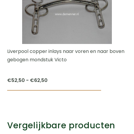
Liverpool copper inlays naar voren en naar boven
gebogen mondstuk Victo
Prijsklasse:
€
52,50
-
€
62,50
€52,50
Dit
tot
product
€62,50
heeft
meerdere
Vergelijkbare producten
variaties.