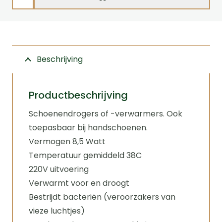
-
en
handschoenverwarmers
cq
Beschrijving
-
drogers
aantal
Productbeschrijving
Schoenendrogers of -verwarmers. Ook
toepasbaar bij handschoenen.
Vermogen 8,5 Watt
Temperatuur gemiddeld 38C
220V uitvoering
Verwarmt voor en droogt
Bestrijdt bacteriën (veroorzakers van
vieze luchtjes)