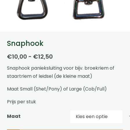
Snaphook
Prijsklasse:
€
10,00
-
€
12,50
€10,00
Snaphook panieksluiting voor bijv. broekriem of
tot
staartriem of leidsel (de kleine maat)
€12,50
Maat Small (Shet/Pony) of Large (Cob/Full)
Prijs per stuk
Maat