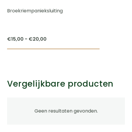
Broekriempanieksluiting
Prijsklasse:
€
15,00
-
€
20,00
€15,00
Dit
tot
product
€20,00
heeft
meerdere
Vergelijkbare producten
variaties.
Deze
optie
kan
Geen resultaten gevonden.
gekozen
worden