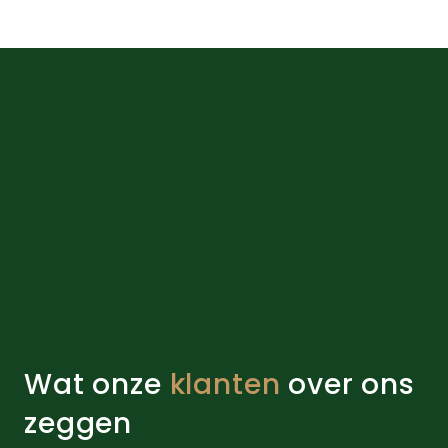
op
de
productpagi
Wat onze
klanten
over ons
zeggen