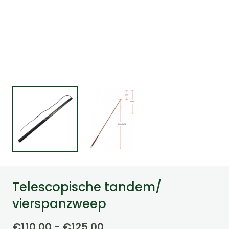
Telescopische tandem/
vierspanzweep
Prijsklasse:
€
110,00
-
€
125,00