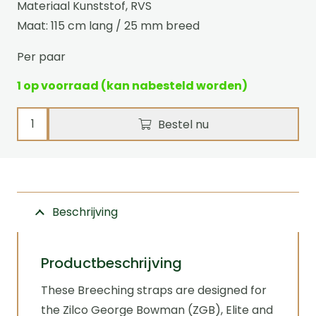
Materiaal Kunststof, RVS
Maat: 115 cm lang / 25 mm breed
Per paar
1 op voorraad (kan nabesteld worden)
Broekriemen
Bestel nu
enkelspan
25
mm
-
Beschrijving
M
Zilco
aantal
Productbeschrijving
These Breeching straps are designed for
the Zilco George Bowman (ZGB), Elite and